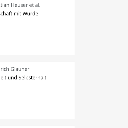
stian Heuser et al.
schaft mit Würde
drich Glauner
heit und Selbsterhalt