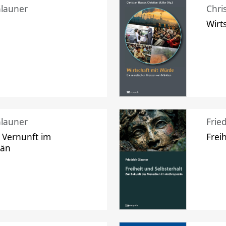
Glauner
Chri
Wirt
Glauner
Frie
 Vernunft im
Frei
zän