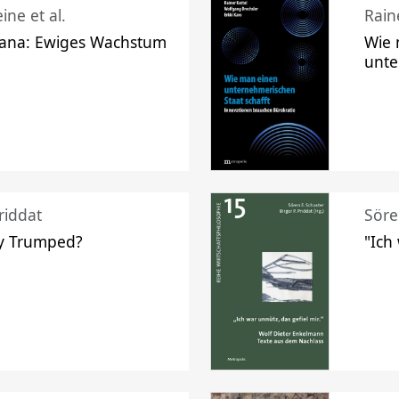
ine et al.
Raine
ana: Ewiges Wachstum
Wie 
unte
riddat
Söre
y Trumped?
"Ich