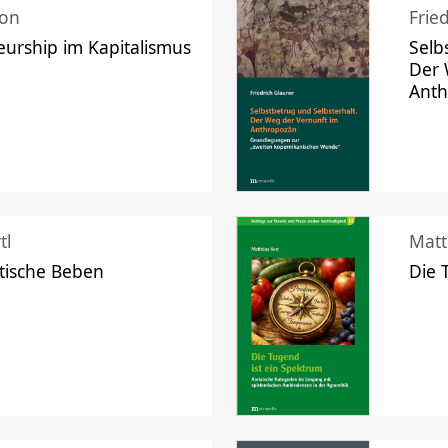
mon
Frie
urship im Kapitalismus
Selb
Der 
Ant
tl
Matt
tische Beben
Die 