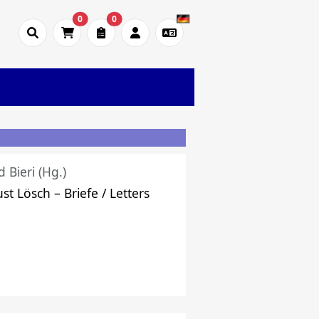
0
0
d Bieri (Hg.)
st Lösch – Briefe / Letters