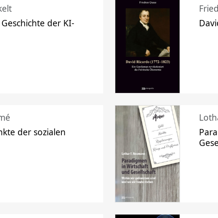
elt
Frie
 Geschichte der KI-
Davi
mé
Loth
kte der sozialen
Para
Gese