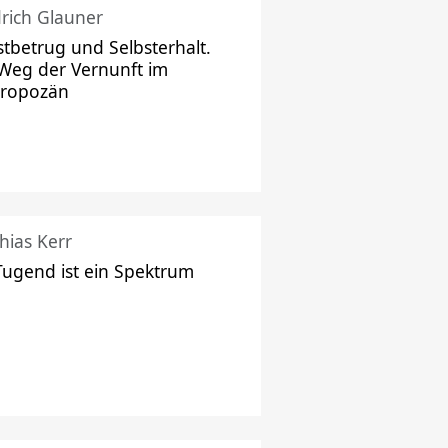
drich Glauner
stbetrug und Selbsterhalt.
Weg der Vernunft im
hropozän
hias Kerr
Tugend ist ein Spektrum