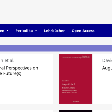
hen
Periodika
Lehrbücher
Open Access
n et al.
Davi
ral Perspectives on
Augu
e Future(s)