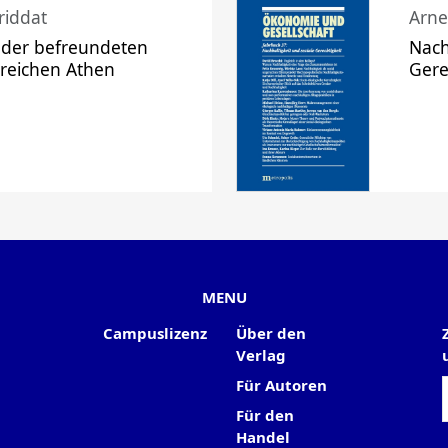
riddat
Arne
 der befreundeten
Nach
 reichen Athen
Gere
MENU
Campuslizenz
Über den
Verlag
Für Autoren
Für den
Handel