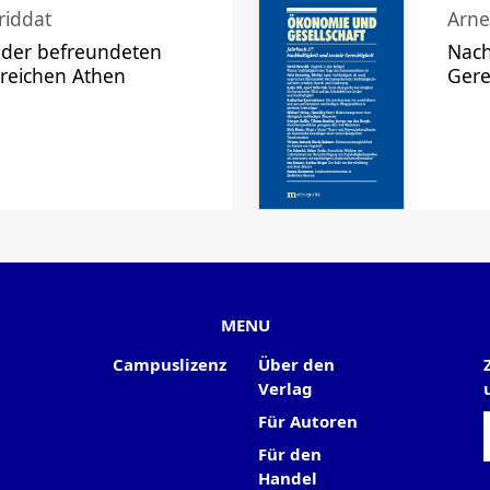
riddat
Arne
 der befreundeten
Nach
 reichen Athen
Gere
MENU
Campuslizenz
Über den
Verlag
Für Autoren
Für den
Handel