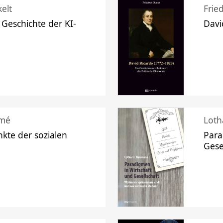
elt
Frie
 Geschichte der KI-
Davi
mé
Loth
kte der sozialen
Para
Gese