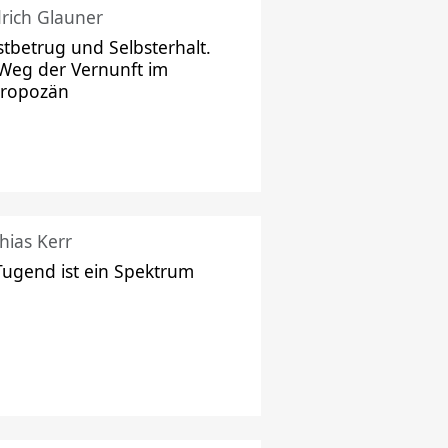
drich Glauner
stbetrug und Selbsterhalt.
Weg der Vernunft im
hropozän
hias Kerr
Tugend ist ein Spektrum