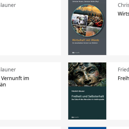
Glauner
Chri
Wirt
Glauner
Frie
 Vernunft im
Frei
zän