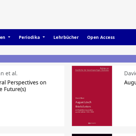
hen
Periodika
Lehrbücher
Open Access
n et al.
Davi
ral Perspectives on
Augu
e Future(s)