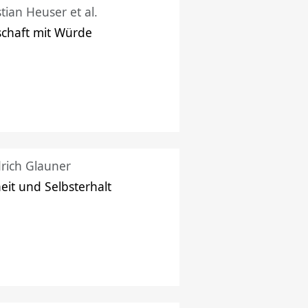
stian Heuser et al.
schaft mit Würde
drich Glauner
heit und Selbsterhalt