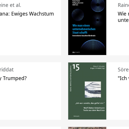
ine et al.
Raine
ana: Ewiges Wachstum
Wie 
unte
riddat
Söre
y Trumped?
"Ich