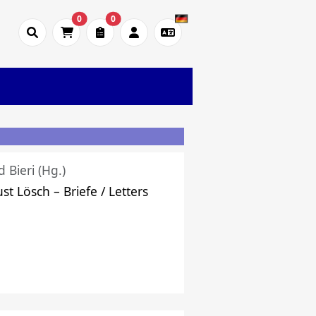
0
0
d Bieri (Hg.)
st Lösch – Briefe / Letters