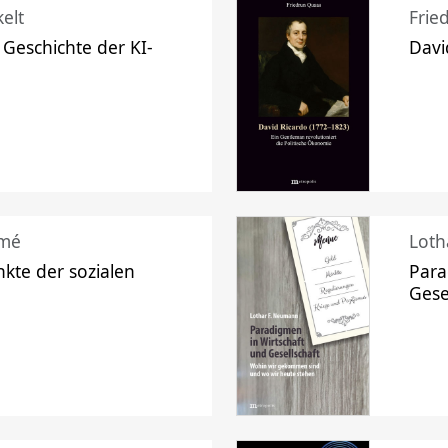
elt
Frie
 Geschichte der KI-
Davi
mé
Loth
kte der sozialen
Para
Gese