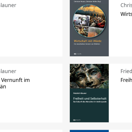
Glauner
Chri
Wirt
Glauner
Frie
 Vernunft im
Frei
zän