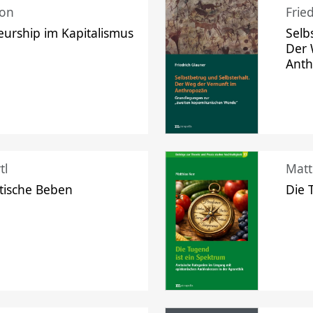
mon
Frie
urship im Kapitalismus
Selb
Der 
Ant
tl
Matt
tische Beben
Die 