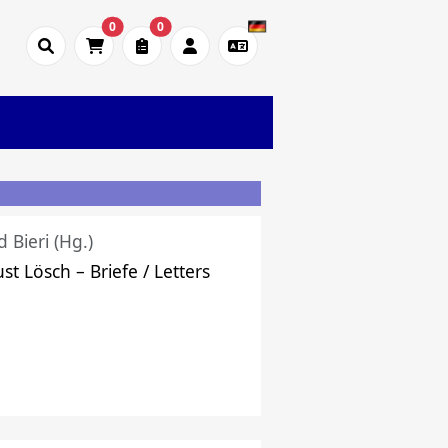
0
0
d Bieri (Hg.)
st Lösch – Briefe / Letters