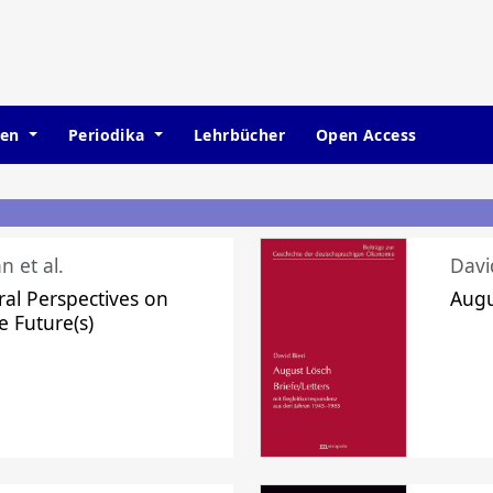
hen
Periodika
Lehrbücher
Open Access
n et al.
Davi
ral Perspectives on
Augu
e Future(s)