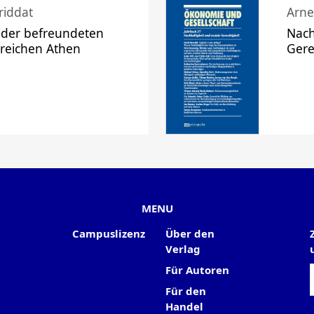
riddat
Arne
 der befreundeten
Nach
 reichen Athen
Gere
MENU
Campuslizenz
Über den
Verlag
Für Autoren
Für den
Handel