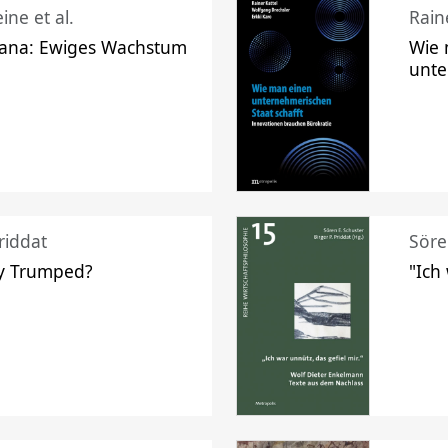
ine et al.
Raine
ana: Ewiges Wachstum
Wie 
unte
riddat
Söre
y Trumped?
"Ich