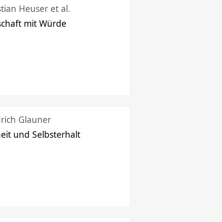
stian Heuser et al.
schaft mit Würde
drich Glauner
heit und Selbsterhalt