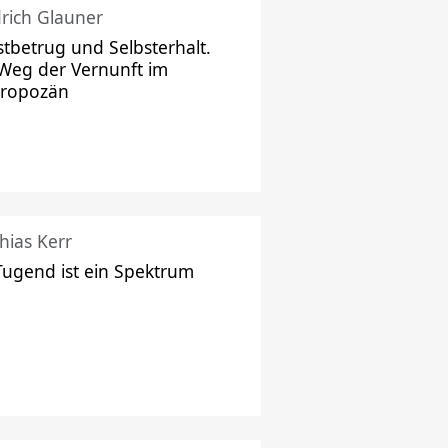
drich Glauner
stbetrug und Selbsterhalt.
Weg der Vernunft im
hropozän
hias Kerr
Tugend ist ein Spektrum