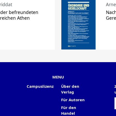
riddat
Arne
 der befreundeten
Nach
 reichen Athen
Gere
MENU
Campuslizenz
Über den
Verlag
Für Autoren
Für den
Handel