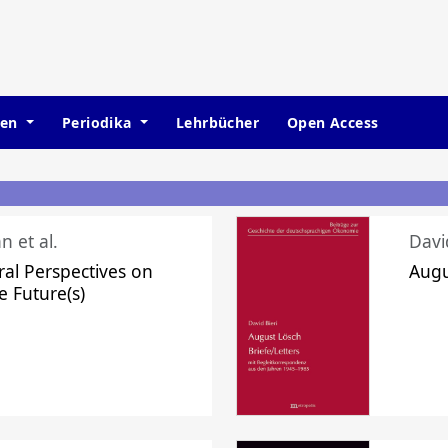
hen
Periodika
Lehrbücher
Open Access
n et al.
Davi
ral Perspectives on
Augu
e Future(s)