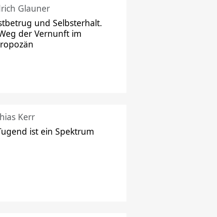
drich Glauner
stbetrug und Selbsterhalt.
Weg der Vernunft im
hropozän
hias Kerr
Tugend ist ein Spektrum