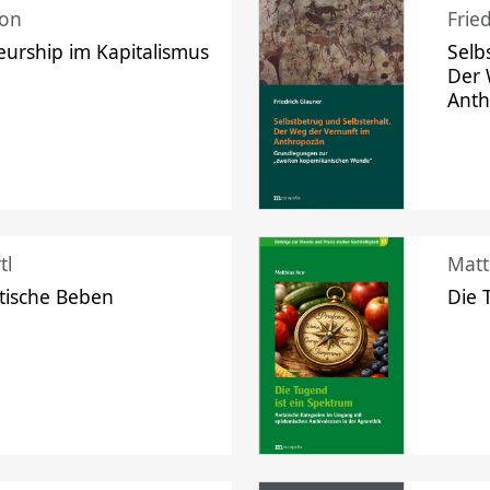
mon
Frie
urship im Kapitalismus
Selb
Der 
Ant
tl
Matt
tische Beben
Die 