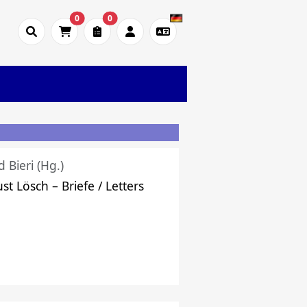
0
0
d Bieri (Hg.)
st Lösch – Briefe / Letters