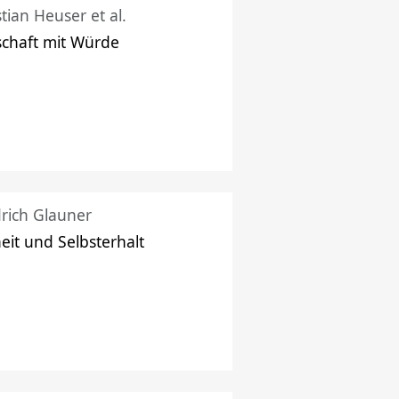
stian Heuser et al.
schaft mit Würde
drich Glauner
heit und Selbsterhalt