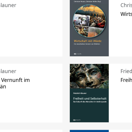
Glauner
Chri
Wirt
Glauner
Frie
 Vernunft im
Frei
zän