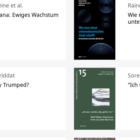
ine et al.
Raine
ana: Ewiges Wachstum
Wie 
unte
riddat
Söre
y Trumped?
"Ich