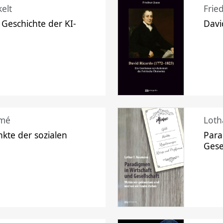
elt
Frie
 Geschichte der KI-
Davi
mé
Loth
kte der sozialen
Para
Gese