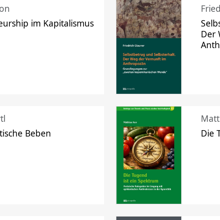
mon
Frie
urship im Kapitalismus
Selb
Der 
Ant
tl
Matt
tische Beben
Die 