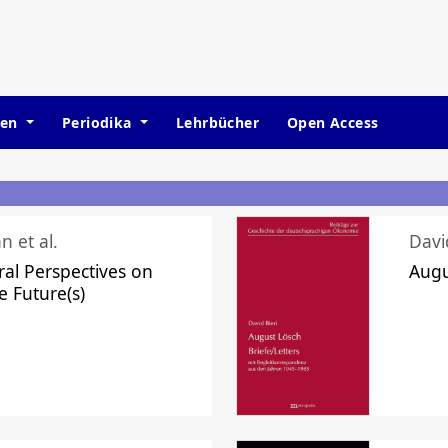
hen
Periodika
Lehrbücher
Open Access
n et al.
Davi
ral Perspectives on
Augu
e Future(s)