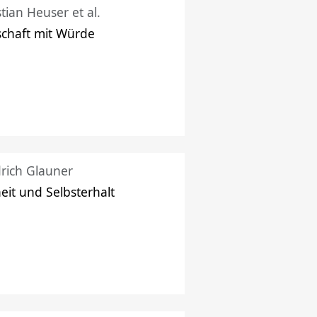
stian Heuser et al.
schaft mit Würde
drich Glauner
heit und Selbsterhalt