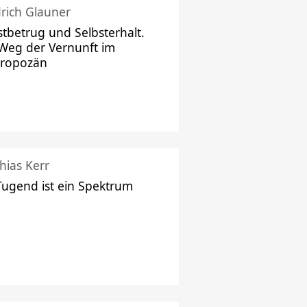
drich Glauner
stbetrug und Selbsterhalt.
Weg der Vernunft im
hropozän
hias Kerr
Tugend ist ein Spektrum