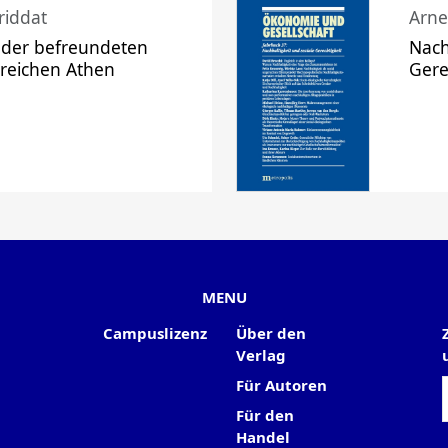
riddat
Arne
 der befreundeten
Nach
 reichen Athen
Gere
MENU
Campuslizenz
Über den
Verlag
Für Autoren
Für den
Handel