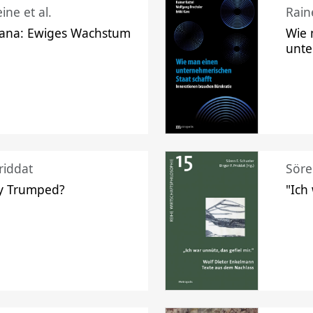
ine et al.
Raine
ana: Ewiges Wachstum
Wie 
unte
riddat
Söre
y Trumped?
"Ich