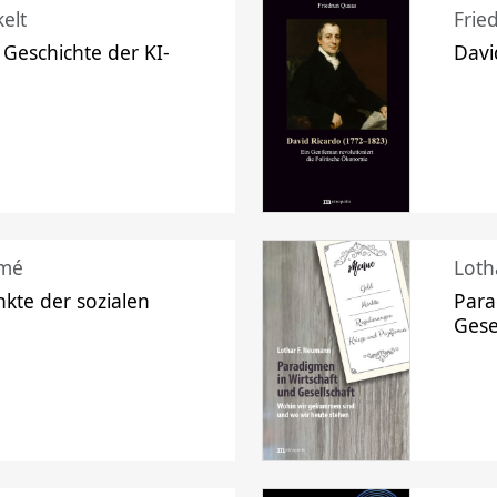
elt
Frie
 Geschichte der KI-
Davi
mé
Loth
kte der sozialen
Para
Gese