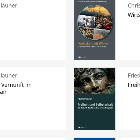
Glauner
Chri
Wirt
Glauner
Frie
 Vernunft im
Frei
zän