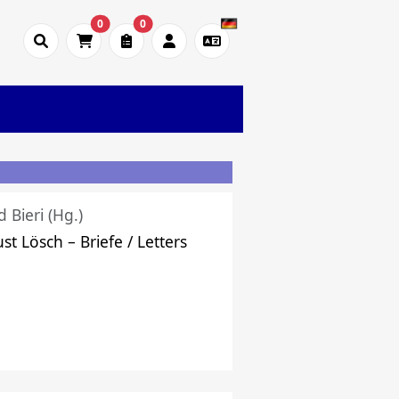
0
0
d Bieri (Hg.)
st Lösch – Briefe / Letters