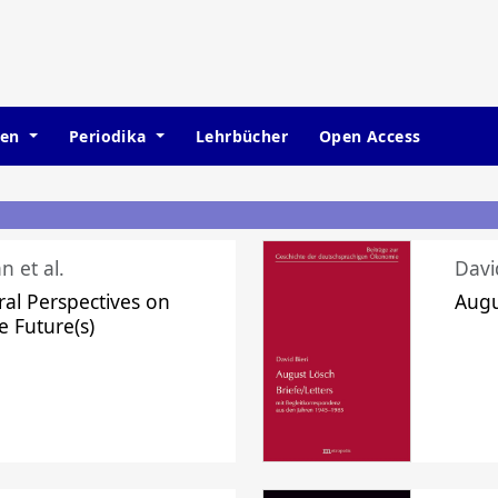
hen
Periodika
Lehrbücher
Open Access
n et al.
Davi
ral Perspectives on
Augu
e Future(s)