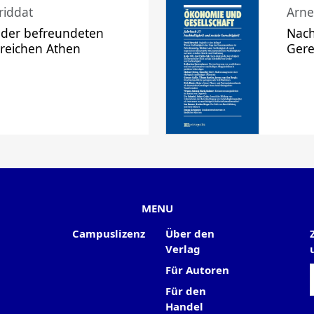
riddat
Arne
 der befreundeten
Nach
 reichen Athen
Gere
MENU
Campuslizenz
Über den
Verlag
Für Autoren
Für den
Handel