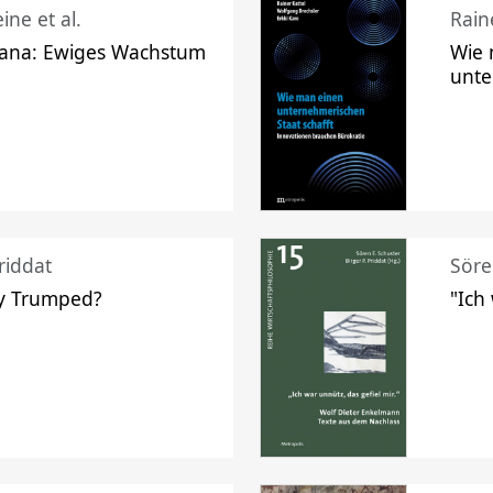
ine et al.
Raine
ana: Ewiges Wachstum
Wie 
unte
riddat
Söre
y Trumped?
"Ich