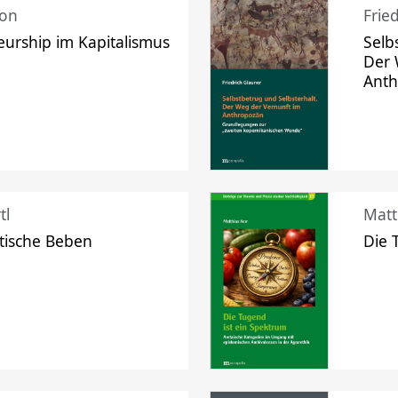
mon
Frie
urship im Kapitalismus
Selb
Der 
Ant
tl
Matt
tische Beben
Die 