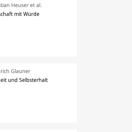
stian Heuser et al.
schaft mit Würde
drich Glauner
heit und Selbsterhalt