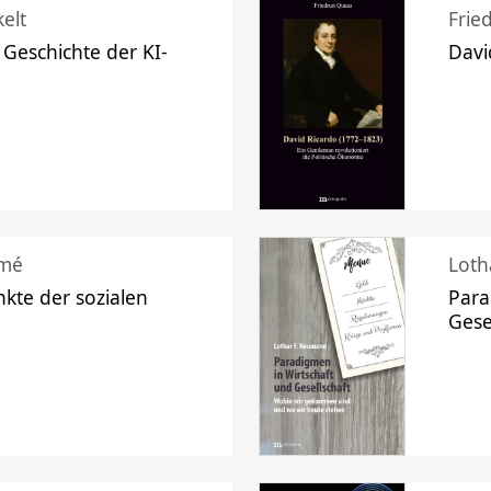
elt
Frie
 Geschichte der KI-
Davi
mé
Loth
kte der sozialen
Para
Gese