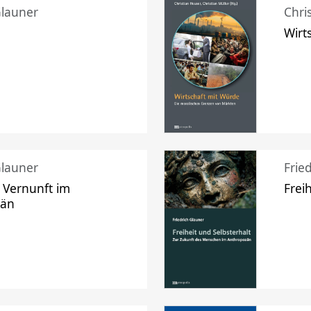
Glauner
Chri
Wirt
Glauner
Frie
 Vernunft im
Frei
zän