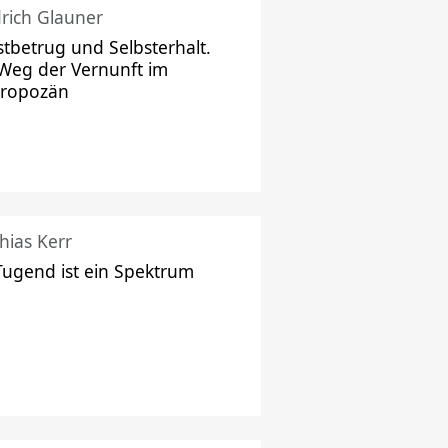
drich Glauner
stbetrug und Selbsterhalt.
Weg der Vernunft im
hropozän
hias Kerr
Tugend ist ein Spektrum