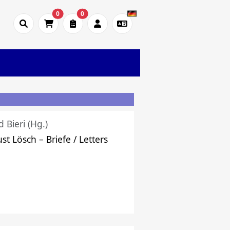
0
0
d Bieri (Hg.)
st Lösch – Briefe / Letters