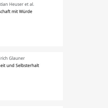
stian Heuser et al.
schaft mit Würde
drich Glauner
heit und Selbsterhalt