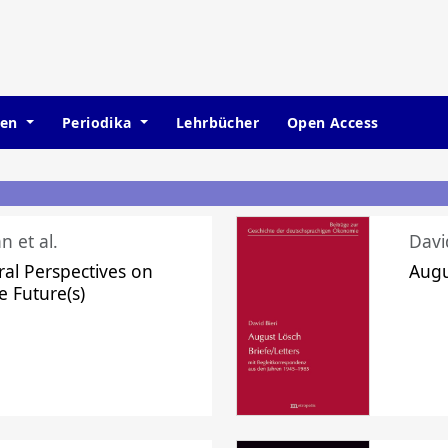
hen
Periodika
Lehrbücher
Open Access
n et al.
Davi
ral Perspectives on
Augu
e Future(s)