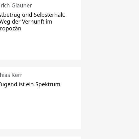
drich Glauner
stbetrug und Selbsterhalt.
Weg der Vernunft im
hropozän
hias Kerr
Tugend ist ein Spektrum