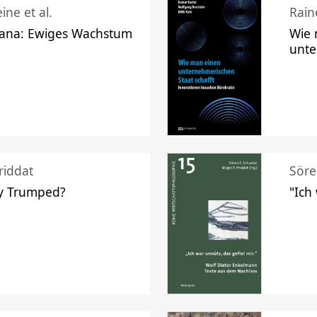
ine et al.
Raine
ana: Ewiges Wachstum
Wie 
unte
riddat
Söre
y Trumped?
"Ich