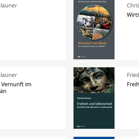
Glauner
Chri
Wirt
Glauner
Frie
 Vernunft im
Frei
zän