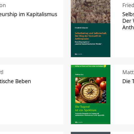
mon
Frie
urship im Kapitalismus
Selb
Der 
Ant
tl
Matt
tische Beben
Die 