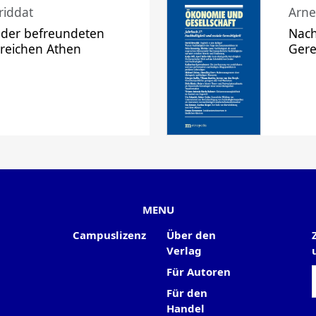
riddat
Arne
 der befreundeten
Nach
 reichen Athen
Gere
MENU
Campuslizenz
Über den
Verlag
Für Autoren
Für den
Handel