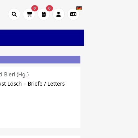
0
0
d Bieri (Hg.)
st Lösch – Briefe / Letters