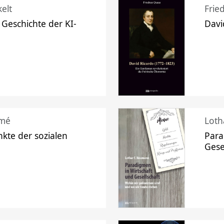
elt
Frie
 Geschichte der KI-
Davi
mé
Loth
kte der sozialen
Para
Gese