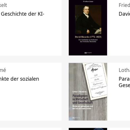
elt
Frie
 Geschichte der KI-
Davi
mé
Loth
kte der sozialen
Para
Gese