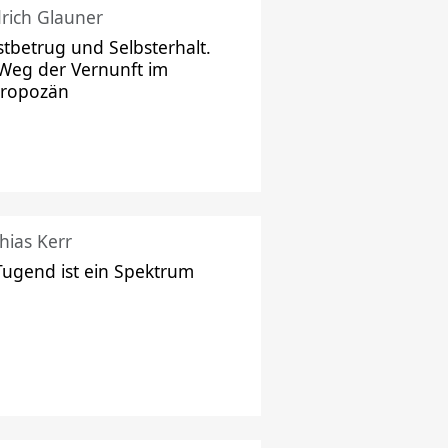
drich Glauner
stbetrug und Selbsterhalt.
Weg der Vernunft im
hropozän
hias Kerr
Tugend ist ein Spektrum