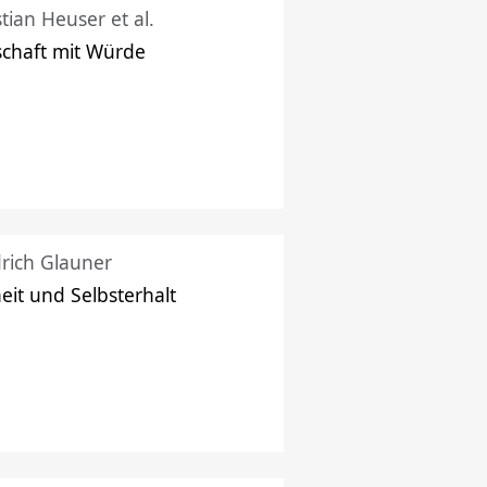
stian Heuser et al.
schaft mit Würde
drich Glauner
heit und Selbsterhalt