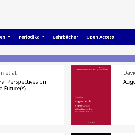
hen
Periodika
Lehrbücher
Open Access
n et al.
Davi
ral Perspectives on
Augu
e Future(s)