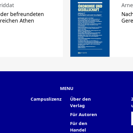
riddat
Arne
 der befreundeten
Nach
 reichen Athen
Gere
MENU
Campuslizenz
Über den
Verlag
Für Autoren
Für den
Handel