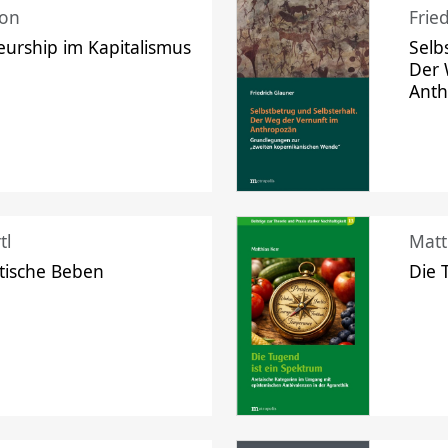
mon
Frie
urship im Kapitalismus
Selb
Der 
Ant
tl
Matt
tische Beben
Die 