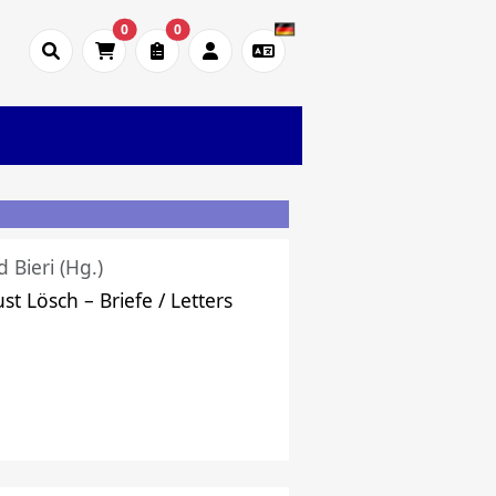
0
0
d Bieri (Hg.)
st Lösch – Briefe / Letters