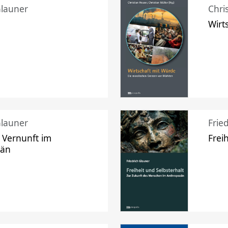
Glauner
Chri
Wirt
Glauner
Frie
 Vernunft im
Frei
zän