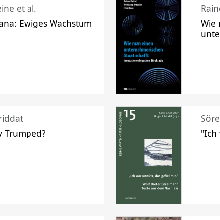
ine et al.
Raine
ana: Ewiges Wachstum
Wie 
unte
riddat
Söre
y Trumped?
"Ich