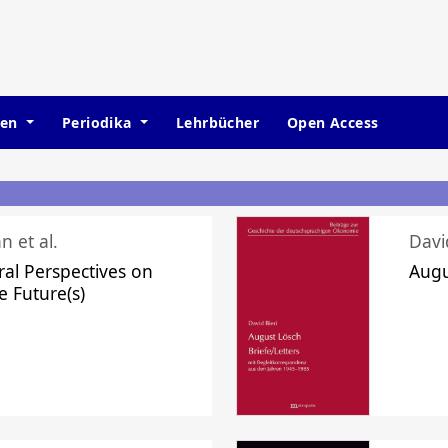
hen
Periodika
Lehrbücher
Open Access
n et al.
Davi
ral Perspectives on
Augu
e Future(s)