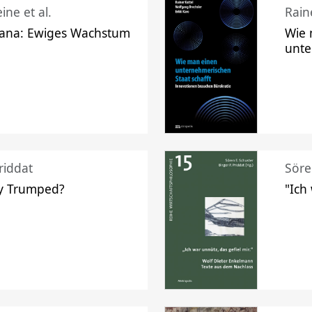
ine et al.
Raine
ana: Ewiges Wachstum
Wie 
unte
riddat
Söre
y Trumped?
"Ich