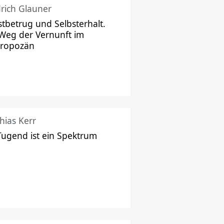
drich Glauner
stbetrug und Selbsterhalt.
Weg der Vernunft im
hropozän
hias Kerr
Tugend ist ein Spektrum