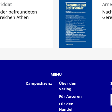
riddat
Arne
 der befreundeten
Nach
 reichen Athen
Gere
MENU
Campuslizenz
Über den
Verlag
Für Autoren
Für den
Handel