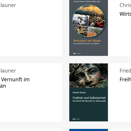
Glauner
Chri
Wirt
Glauner
Frie
 Vernunft im
Frei
zän