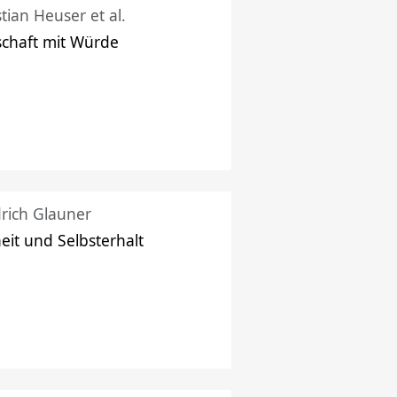
stian Heuser et al.
schaft mit Würde
drich Glauner
heit und Selbsterhalt