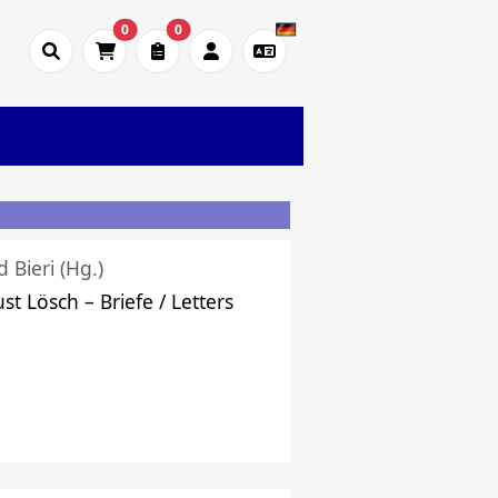
0
0
d Bieri (Hg.)
st Lösch – Briefe / Letters