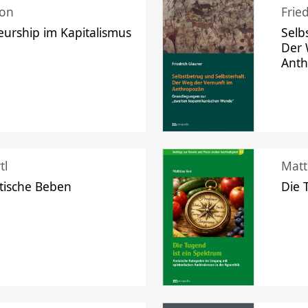
mon
Frie
urship im Kapitalismus
Selb
Der 
Ant
tl
Matt
tische Beben
Die 