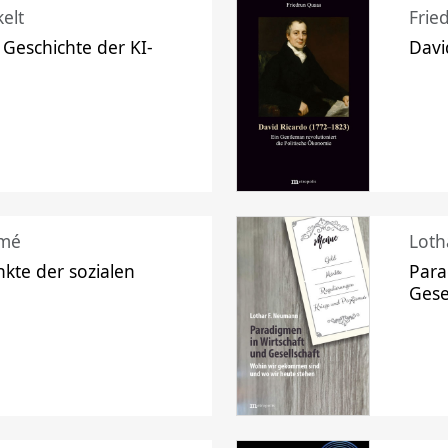
elt
Frie
 Geschichte der KI-
Davi
mé
Loth
kte der sozialen
Para
Gese