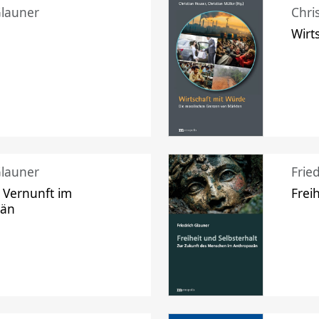
Glauner
Chri
Wirt
Glauner
Frie
 Vernunft im
Frei
zän