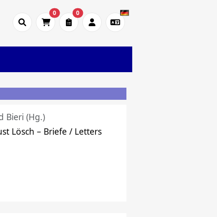
0
0
d Bieri (Hg.)
st Lösch – Briefe / Letters