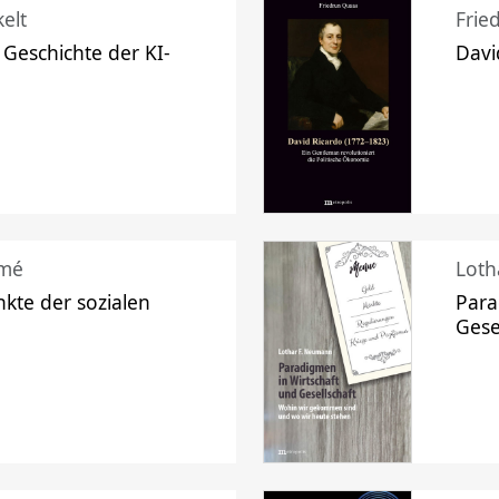
elt
Frie
 Geschichte der KI-
Davi
mé
Loth
kte der sozialen
Para
Gese