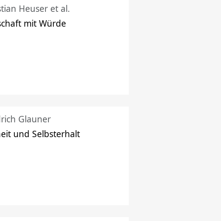
stian Heuser et al.
schaft mit Würde
drich Glauner
heit und Selbsterhalt