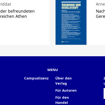
riddat
Arne
 der befreundeten
Nach
 reichen Athen
Gere
MENU
Campuslizenz
Über den
Verlag
Für Autoren
Für den
Handel