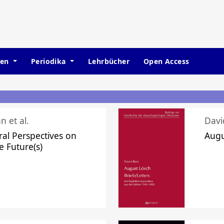
hen
Periodika
Lehrbücher
Open Access
n et al.
Davi
ral Perspectives on
Augu
e Future(s)