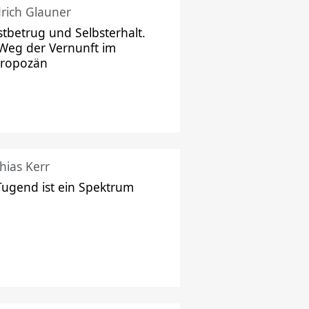
drich Glauner
stbetrug und Selbsterhalt.
Weg der Vernunft im
hropozän
hias Kerr
Tugend ist ein Spektrum