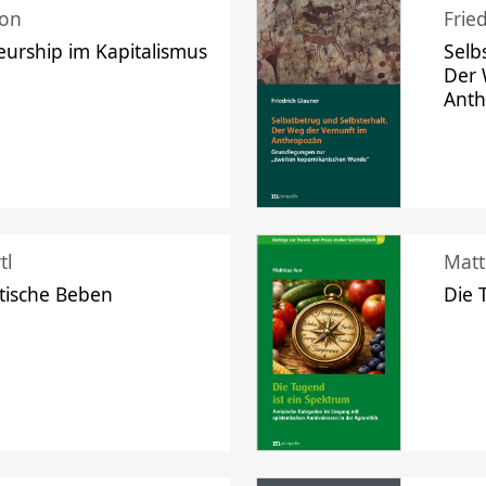
mon
Frie
urship im Kapitalismus
Selb
Der 
Ant
tl
Matt
tische Beben
Die 