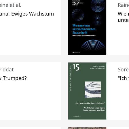
ine et al.
Raine
ana: Ewiges Wachstum
Wie 
unte
riddat
Söre
y Trumped?
"Ich