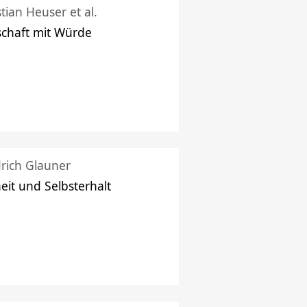
stian Heuser et al.
schaft mit Würde
drich Glauner
heit und Selbsterhalt