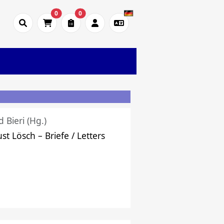
0
0
d Bieri (Hg.)
st Lösch – Briefe / Letters