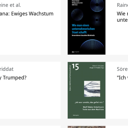
ine et al.
Raine
ana: Ewiges Wachstum
Wie 
unte
riddat
Söre
y Trumped?
"Ich