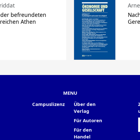
riddat
Arne
 der befreundeten
Nach
 reichen Athen
Gere
MENU
Campuslizenz
Über den
Verlag
Für Autoren
Für den
Handel