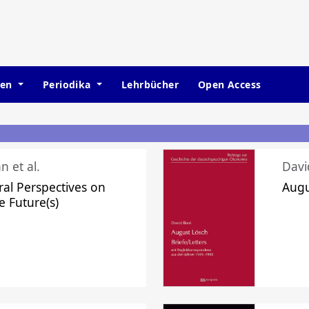
hen
Periodika
Lehrbücher
Open Access
n et al.
Davi
ral Perspectives on
Augu
e Future(s)