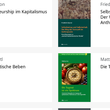
mon
Frie
urship im Kapitalismus
Selb
Der 
Ant
tl
Matt
tische Beben
Die 