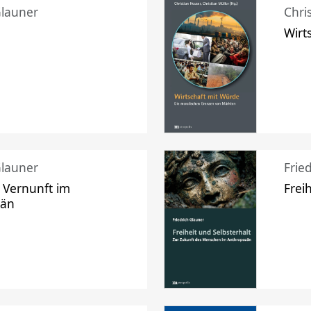
Glauner
Chri
Wirt
Glauner
Frie
 Vernunft im
Frei
zän