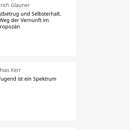
drich Glauner
stbetrug und Selbsterhalt.
Weg der Vernunft im
hropozän
hias Kerr
Tugend ist ein Spektrum