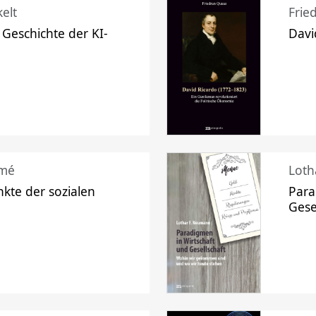
elt
Frie
 Geschichte der KI-
Davi
mé
Loth
kte der sozialen
Para
Gese