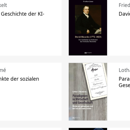
elt
Frie
 Geschichte der KI-
Davi
mé
Loth
kte der sozialen
Para
Gese