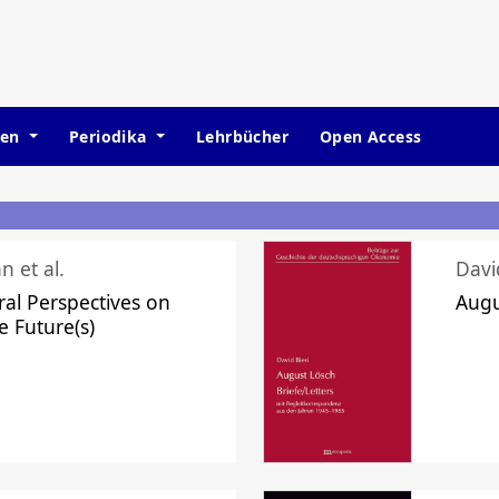
hen
Periodika
Lehrbücher
Open Access
n et al.
Davi
ral Perspectives on
Augu
e Future(s)