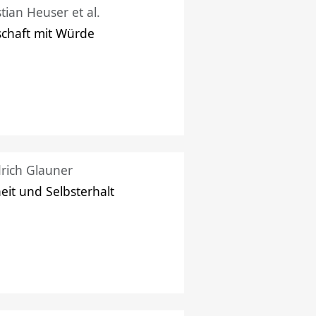
stian Heuser et al.
schaft mit Würde
drich Glauner
heit und Selbsterhalt