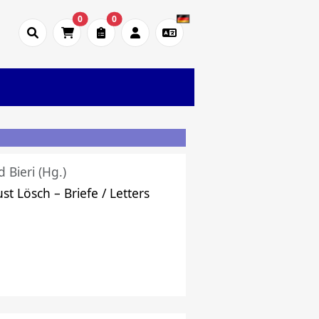
0
0
d Bieri (Hg.)
st Lösch – Briefe / Letters