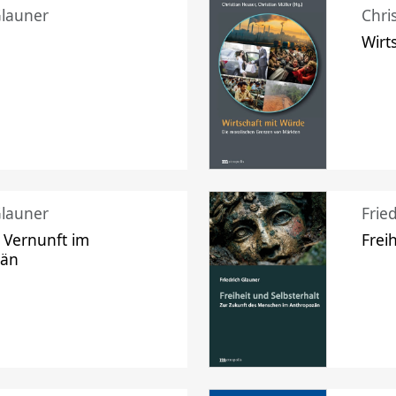
Glauner
Chri
Wirt
Glauner
Frie
 Vernunft im
Frei
zän