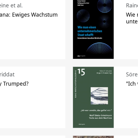
ine et al.
Raine
ana: Ewiges Wachstum
Wie 
unte
riddat
Söre
y Trumped?
"Ich