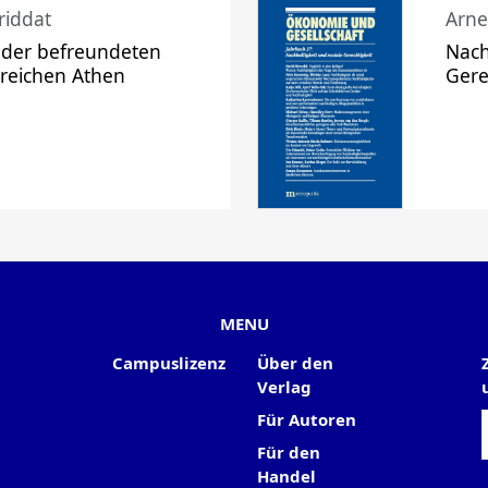
riddat
Arne
 der befreundeten
Nach
 reichen Athen
Gere
MENU
Campuslizenz
Über den
Verlag
Für Autoren
Für den
Handel