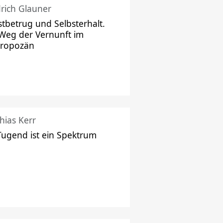
drich Glauner
stbetrug und Selbsterhalt.
Weg der Vernunft im
hropozän
hias Kerr
Tugend ist ein Spektrum