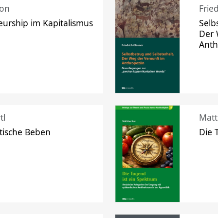
mon
Frie
urship im Kapitalismus
Selb
Der 
Ant
tl
Matt
tische Beben
Die 