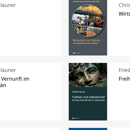
Glauner
Chri
Wirt
Glauner
Frie
 Vernunft im
Frei
zän