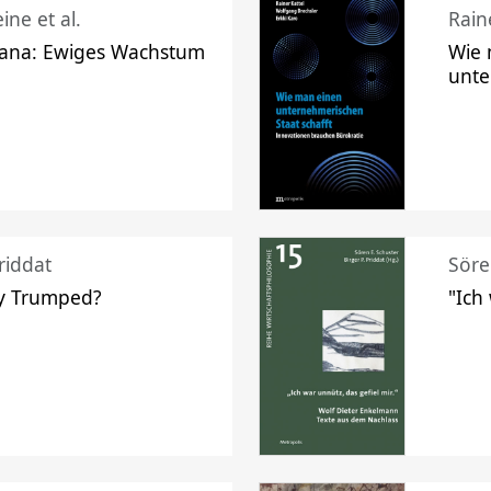
ine et al.
Raine
ana: Ewiges Wachstum
Wie 
unte
riddat
Söre
y Trumped?
"Ich