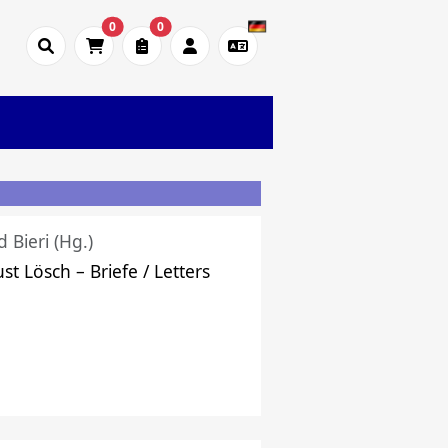
0
0
d Bieri (Hg.)
st Lösch – Briefe / Letters