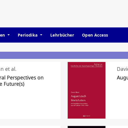
hen
Periodika
Lehrbücher
Open Access
n et al.
Davi
ral Perspectives on
Augu
e Future(s)