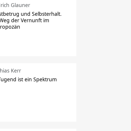
drich Glauner
stbetrug und Selbsterhalt.
Weg der Vernunft im
hropozän
hias Kerr
Tugend ist ein Spektrum