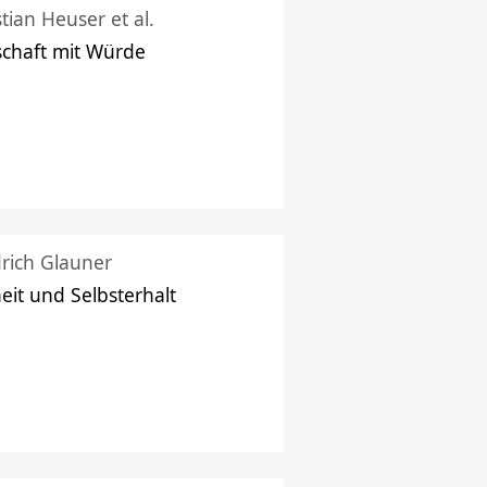
stian Heuser et al.
schaft mit Würde
drich Glauner
heit und Selbsterhalt