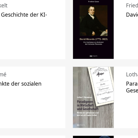
elt
Frie
 Geschichte der KI-
Davi
mé
Loth
kte der sozialen
Para
Gese