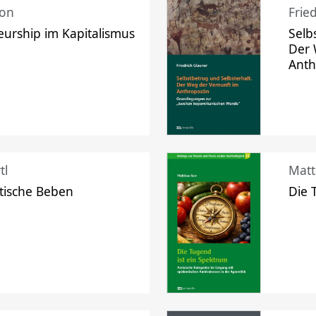
mon
Frie
urship im Kapitalismus
Selb
Der 
Ant
tl
Matt
tische Beben
Die 