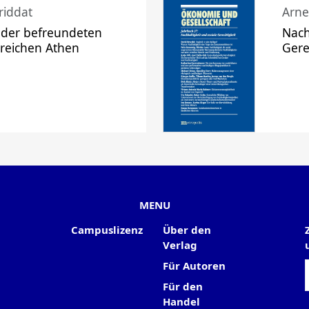
riddat
Arne
 der befreundeten
Nach
 reichen Athen
Gere
MENU
Campuslizenz
Über den
Verlag
Für Autoren
Für den
Handel