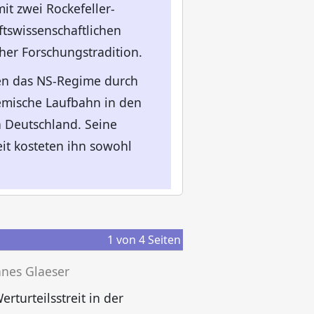
it zwei Rockefeller-
tswissenschaftlichen
her Forschungstradition.
en das NS-Regime durch
demische Laufbahn in den
 Deutschland. Seine
it kosteten ihn sowohl
1
von
4
Seiten
nes Glaeser
erturteilsstreit in der
O