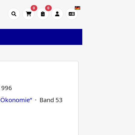
0
0
-1996
n Ökonomie“
· Band 53