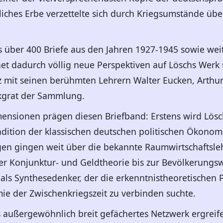
liches Erbe verzettelte sich durch Kriegsumstände übe
 über 400 Briefe aus den Jahren 1927-1945 sowie wei
et dadurch völlig neue Perspektiven auf Löschs Werk
 mit seinen berühmten Lehrern Walter Eucken, Arthur
kgrat der Sammlung.
ensionen prägen diesen Briefband: Erstens wird Löschs
adition der klassischen deutschen politischen Ökonom
ngen gingen weit über die bekannte Raumwirtschaftsl
er Konjunktur- und Geldtheorie bis zur Bevölkerungswi
als Synthesedenker, der die erkenntnistheoretischen 
e der Zwischenkriegszeit zu verbinden suchte.
 außergewöhnlich breit gefächertes Netzwerk ergreife