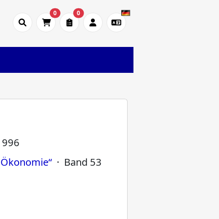
0
0
-1996
n Ökonomie“
· Band 53