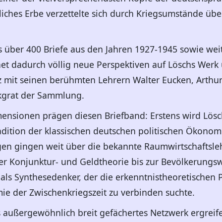
liches Erbe verzettelte sich durch Kriegsumstände übe
 über 400 Briefe aus den Jahren 1927-1945 sowie wei
et dadurch völlig neue Perspektiven auf Löschs Werk
 mit seinen berühmten Lehrern Walter Eucken, Arthur
kgrat der Sammlung.
ensionen prägen diesen Briefband: Erstens wird Löschs
adition der klassischen deutschen politischen Ökonom
ngen gingen weit über die bekannte Raumwirtschaftsl
er Konjunktur- und Geldtheorie bis zur Bevölkerungswi
als Synthesedenker, der die erkenntnistheoretischen 
e der Zwischenkriegszeit zu verbinden suchte.
 außergewöhnlich breit gefächertes Netzwerk ergreife