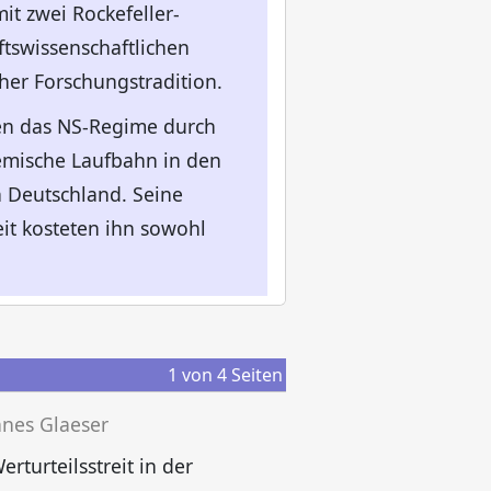
it zwei Rockefeller-
tswissenschaftlichen
her Forschungstradition.
en das NS-Regime durch
demische Laufbahn in den
 Deutschland. Seine
it kosteten ihn sowohl
1
von
4
Seiten
nes Glaeser
erturteilsstreit in der
O