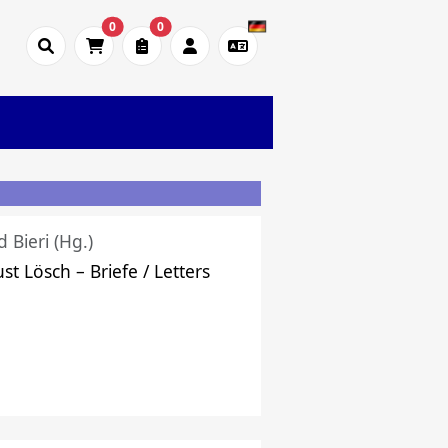
0
0
d Bieri (Hg.)
st Lösch – Briefe / Letters