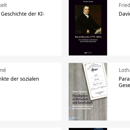
elt
Frie
 Geschichte der KI-
Davi
mé
Loth
kte der sozialen
Para
Gese