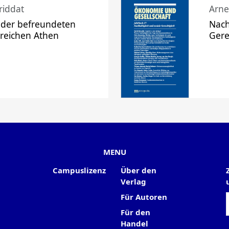
riddat
Arne
 der befreundeten
Nach
 reichen Athen
Gere
MENU
Campuslizenz
Über den
Verlag
Für Autoren
Für den
Handel