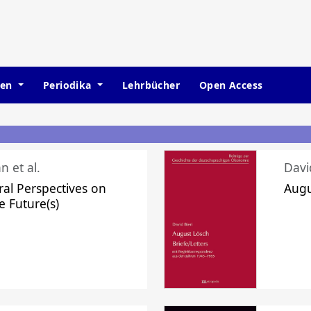
hen
Periodika
Lehrbücher
Open Access
n et al.
Davi
ral Perspectives on
Augu
e Future(s)