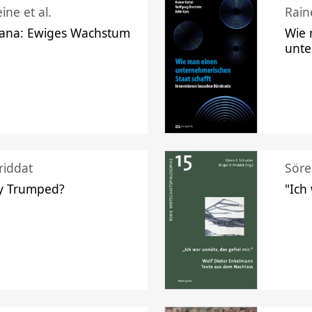
ine et al.
Raine
ana: Ewiges Wachstum
Wie 
unte
riddat
Söre
y Trumped?
"Ich