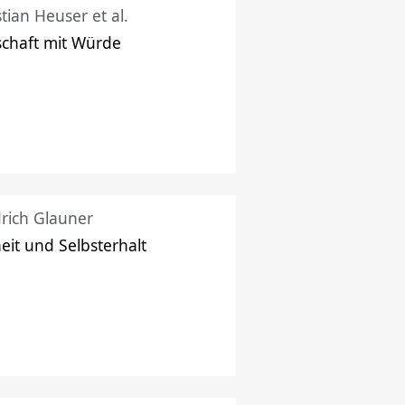
stian Heuser et al.
schaft mit Würde
drich Glauner
heit und Selbsterhalt