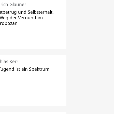
drich Glauner
stbetrug und Selbsterhalt.
Weg der Vernunft im
hropozän
hias Kerr
Tugend ist ein Spektrum