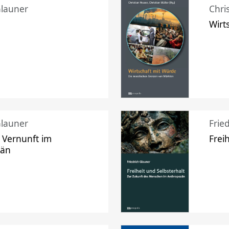
Glauner
Chri
Wirt
Glauner
Frie
 Vernunft im
Frei
zän