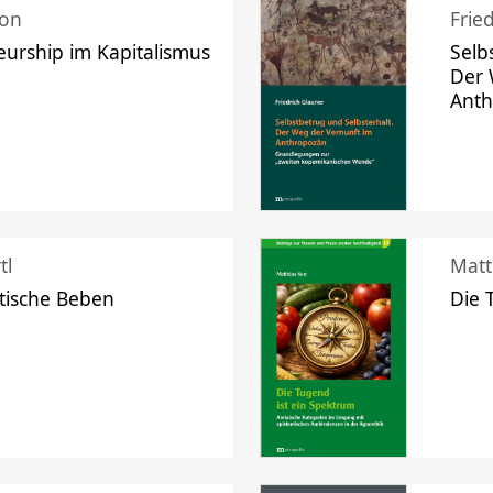
mon
Frie
urship im Kapitalismus
Selb
Der 
Ant
tl
Matt
tische Beben
Die 