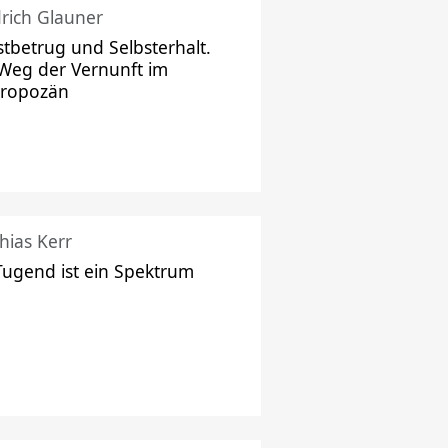
drich Glauner
stbetrug und Selbsterhalt.
Weg der Vernunft im
hropozän
hias Kerr
Tugend ist ein Spektrum