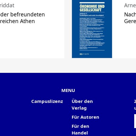
riddat
Arne
 der befreundeten
Nach
 reichen Athen
Gere
MENU
Campuslizenz
Über den
Verlag
Für Autoren
Für den
Handel