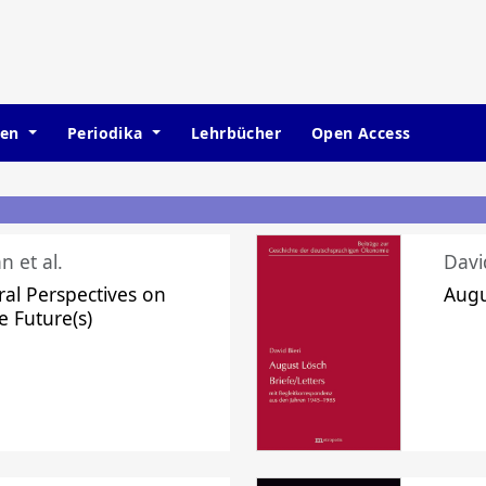
hen
Periodika
Lehrbücher
Open Access
n et al.
Davi
ral Perspectives on
Augu
e Future(s)