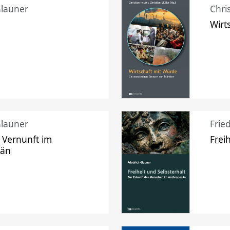
Glauner
Chri
Wirt
Glauner
Frie
 Vernunft im
Frei
zän