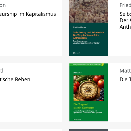
mon
Frie
urship im Kapitalismus
Selb
Der 
Ant
tl
Matt
tische Beben
Die 