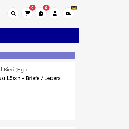
0
0
d Bieri (Hg.)
st Lösch – Briefe / Letters