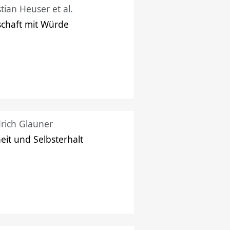
stian Heuser et al.
schaft mit Würde
drich Glauner
heit und Selbsterhalt