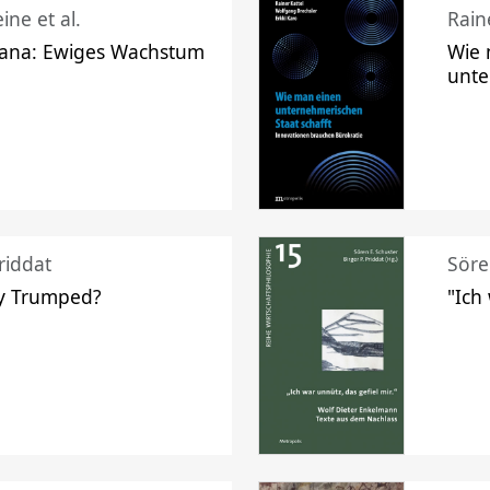
ine et al.
Raine
ana: Ewiges Wachstum
Wie 
unte
riddat
Söre
y Trumped?
"Ich