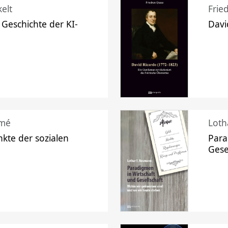
elt
Frie
 Geschichte der KI-
Davi
mé
Loth
kte der sozialen
Para
Gese