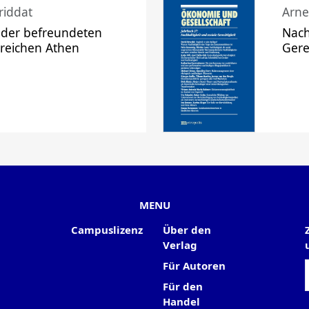
riddat
Arne
 der befreundeten
Nach
 reichen Athen
Gere
MENU
Campuslizenz
Über den
Verlag
Für Autoren
Für den
Handel