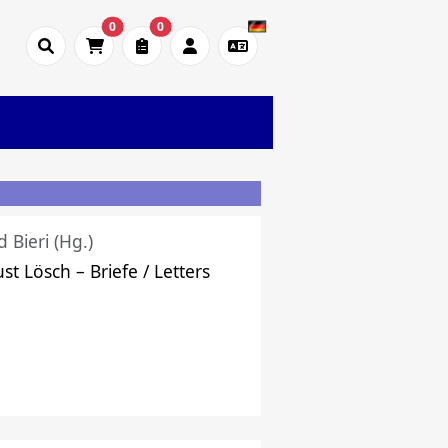
0
0
d Bieri (Hg.)
st Lösch – Briefe / Letters