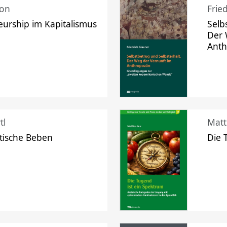
mon
Frie
urship im Kapitalismus
Selb
Der 
Ant
tl
Matt
tische Beben
Die 