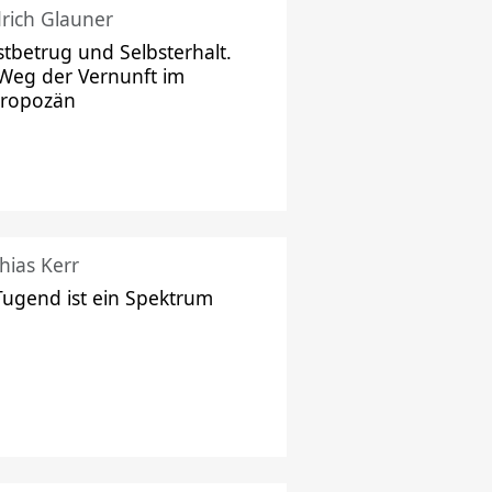
drich Glauner
stbetrug und Selbsterhalt.
Weg der Vernunft im
hropozän
hias Kerr
Tugend ist ein Spektrum