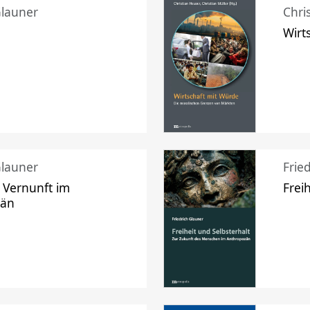
Glauner
Chri
Wirt
Glauner
Frie
 Vernunft im
Frei
zän