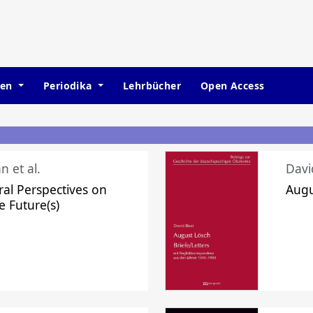
hen
Periodika
Lehrbücher
Open Access
n et al.
Davi
ral Perspectives on
Augu
e Future(s)