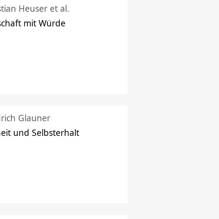
stian Heuser et al.
schaft mit Würde
drich Glauner
heit und Selbsterhalt