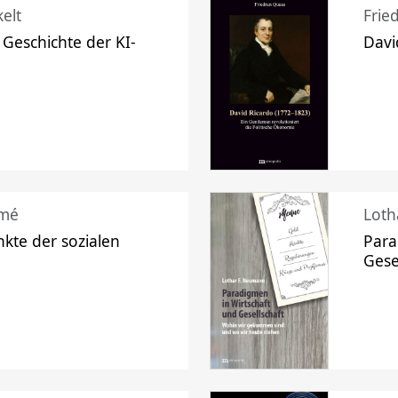
elt
Frie
 Geschichte der KI-
Davi
mé
Loth
kte der sozialen
Para
Gese