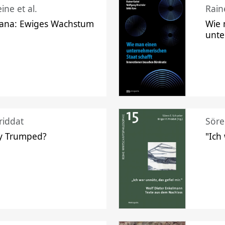
ine et al.
Raine
ana: Ewiges Wachstum
Wie 
unte
riddat
Söre
y Trumped?
"Ich