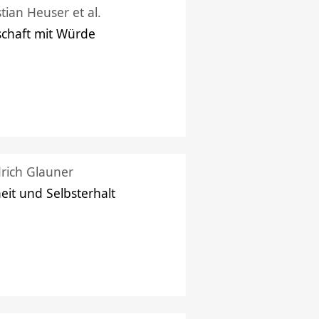
stian Heuser et al.
schaft mit Würde
drich Glauner
heit und Selbsterhalt