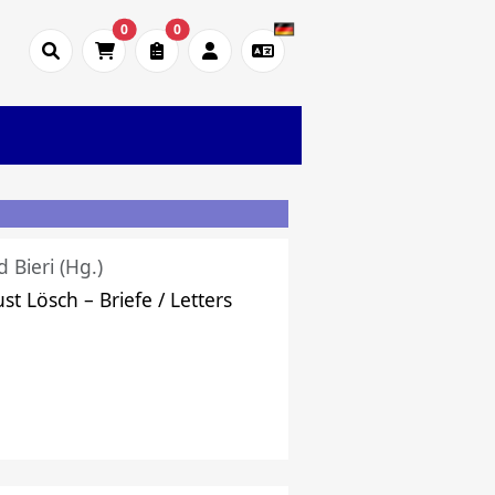
0
0
d Bieri (Hg.)
st Lösch – Briefe / Letters