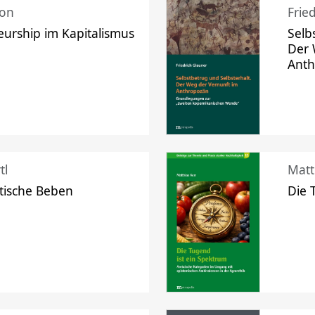
mon
Frie
urship im Kapitalismus
Selb
Der 
Ant
tl
Matt
tische Beben
Die 