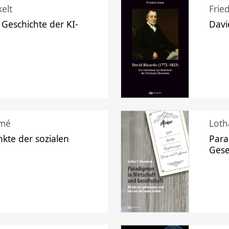
elt
Frie
 Geschichte der KI-
Davi
mé
Loth
kte der sozialen
Para
Gese