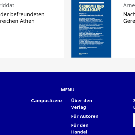
riddat
Arne
 der befreundeten
Nach
 reichen Athen
Gere
MENU
Campuslizenz
Über den
Verlag
Für Autoren
Für den
Handel