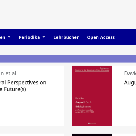
hen
Periodika
Lehrbücher
Open Access
n et al.
Davi
ral Perspectives on
Augu
e Future(s)