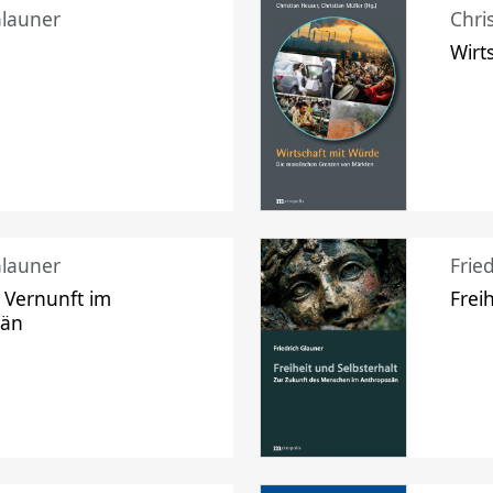
Glauner
Chri
Wirt
Glauner
Frie
 Vernunft im
Frei
zän