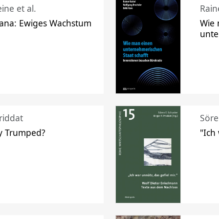
ine et al.
Raine
ana: Ewiges Wachstum
Wie 
unte
riddat
Söre
y Trumped?
"Ich