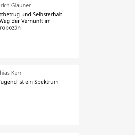
drich Glauner
stbetrug und Selbsterhalt.
Weg der Vernunft im
hropozän
hias Kerr
Tugend ist ein Spektrum