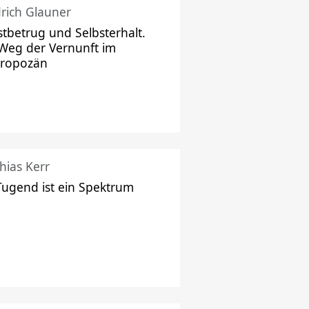
drich Glauner
stbetrug und Selbsterhalt.
Weg der Vernunft im
hropozän
hias Kerr
Tugend ist ein Spektrum