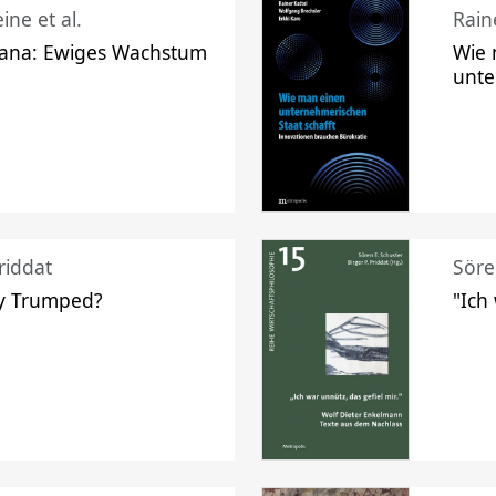
ine et al.
Raine
ana: Ewiges Wachstum
Wie 
unte
riddat
Söre
y Trumped?
"Ich