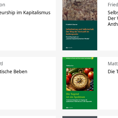
mon
Frie
urship im Kapitalismus
Selb
Der 
Ant
tl
Matt
tische Beben
Die 