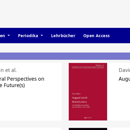
hen
Periodika
Lehrbücher
Open Access
n et al.
Davi
ral Perspectives on
Augu
e Future(s)