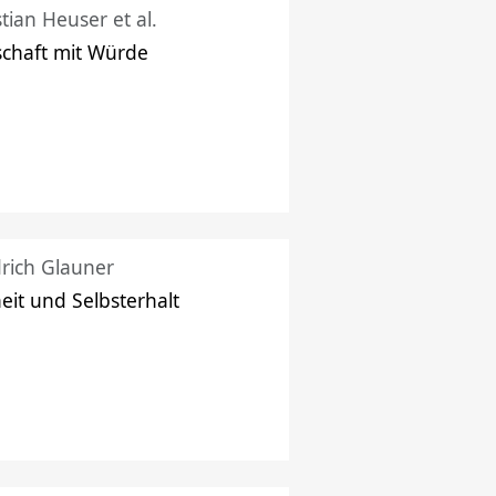
stian Heuser et al.
schaft mit Würde
drich Glauner
heit und Selbsterhalt