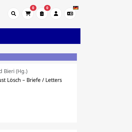
0
0
d Bieri (Hg.)
st Lösch – Briefe / Letters