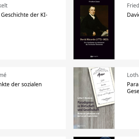
elt
Frie
 Geschichte der KI-
Davi
mé
Loth
kte der sozialen
Para
Gese