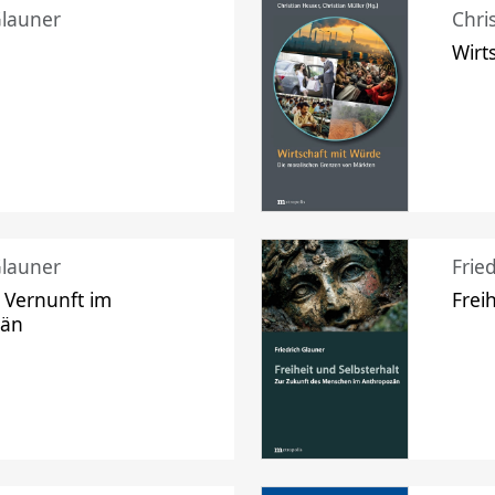
Glauner
Chri
Wirt
Glauner
Frie
 Vernunft im
Frei
zän