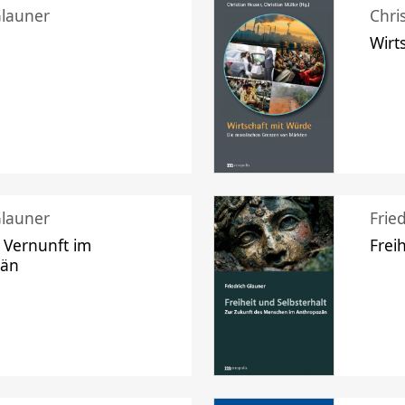
Glauner
Chri
Wirt
Glauner
Frie
 Vernunft im
Frei
zän