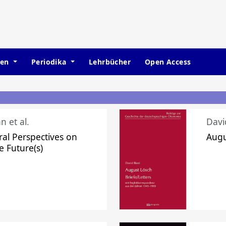
hen
Periodika
Lehrbücher
Open Access
n et al.
Davi
ral Perspectives on
Augu
e Future(s)