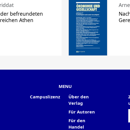
riddat
Arne
 der befreundeten
Nach
 reichen Athen
Gere
MENU
Campuslizenz
Über den
Verlag
Für Autoren
Für den
Handel