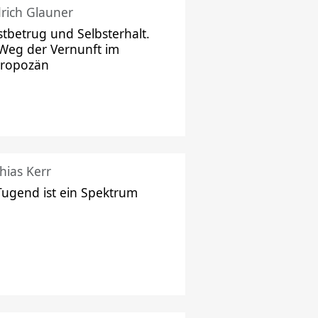
drich Glauner
stbetrug und Selbsterhalt.
Weg der Vernunft im
hropozän
hias Kerr
Tugend ist ein Spektrum