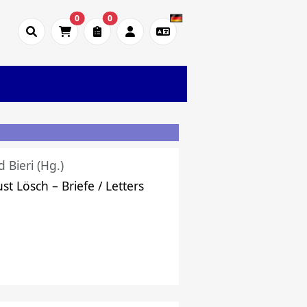
0
0
d Bieri (Hg.)
st Lösch – Briefe / Letters