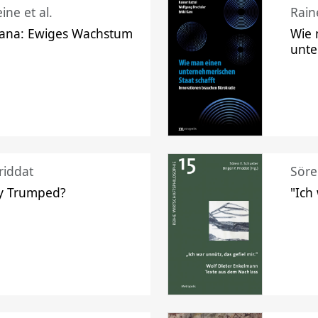
ine et al.
Raine
ana: Ewiges Wachstum
Wie 
unte
riddat
Söre
y Trumped?
"Ich