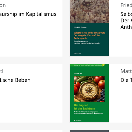
mon
Frie
urship im Kapitalismus
Selb
Der 
Ant
tl
Matt
tische Beben
Die 