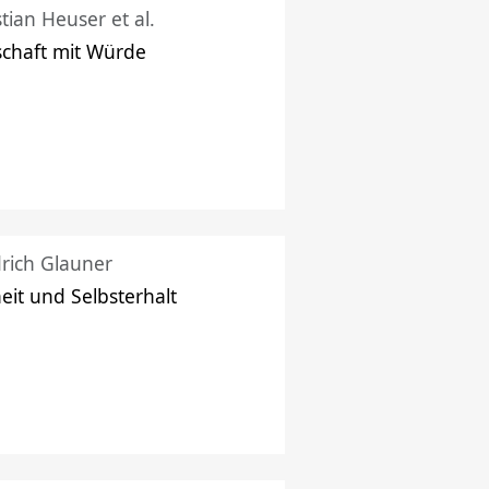
stian Heuser et al.
schaft mit Würde
drich Glauner
heit und Selbsterhalt