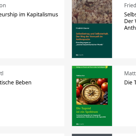
mon
Frie
urship im Kapitalismus
Selb
Der 
Ant
tl
Matt
tische Beben
Die 