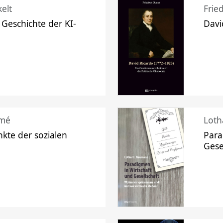
elt
Frie
 Geschichte der KI-
Davi
mé
Loth
kte der sozialen
Para
Gese