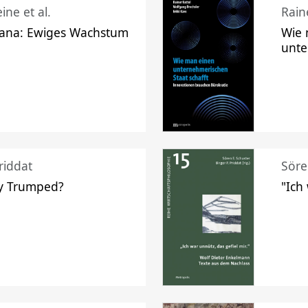
ine et al.
Raine
ana: Ewiges Wachstum
Wie 
unte
riddat
Söre
y Trumped?
"Ich