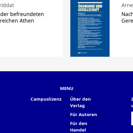
riddat
Arne
 der befreundeten
Nach
 reichen Athen
Gere
MENU
Campuslizenz
Über den
Verlag
Für Autoren
Für den
Handel