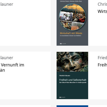
Glauner
Chri
Wirt
Glauner
Frie
 Vernunft im
Frei
zän