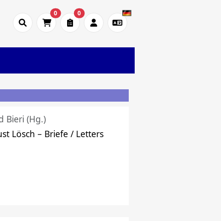
0
0
d Bieri (Hg.)
st Lösch – Briefe / Letters