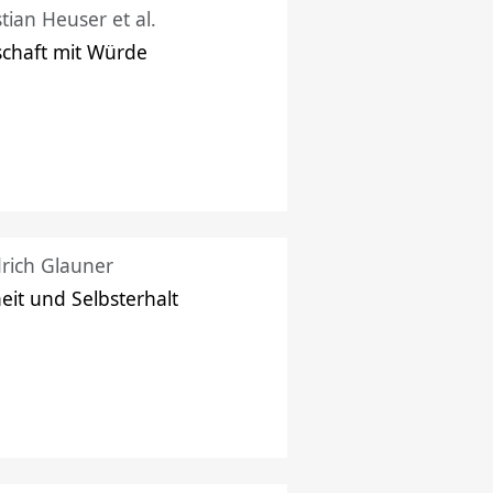
stian Heuser et al.
schaft mit Würde
drich Glauner
heit und Selbsterhalt