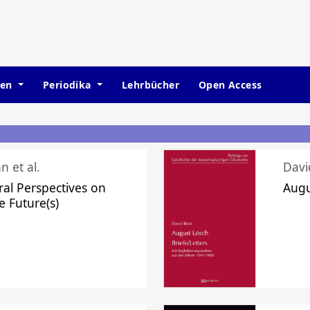
hen
Periodika
Lehrbücher
Open Access
n et al.
Davi
ral Perspectives on
Augu
e Future(s)