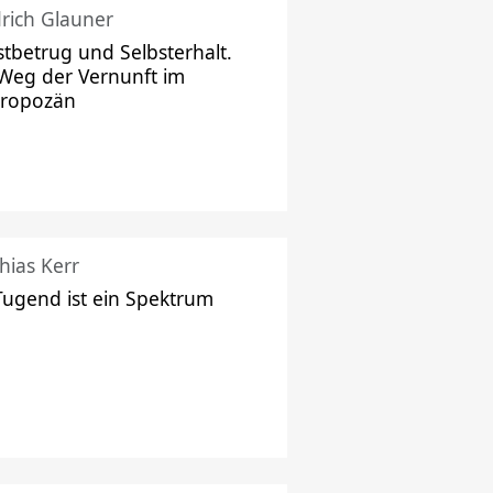
drich Glauner
stbetrug und Selbsterhalt.
Weg der Vernunft im
hropozän
hias Kerr
Tugend ist ein Spektrum