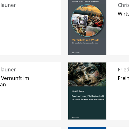
Glauner
Chri
Wirt
Glauner
Frie
 Vernunft im
Frei
zän