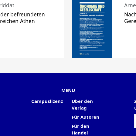
riddat
Arne
 der befreundeten
Nach
 reichen Athen
Gere
MENU
Campuslizenz
Über den
Verlag
Für Autoren
Für den
Handel