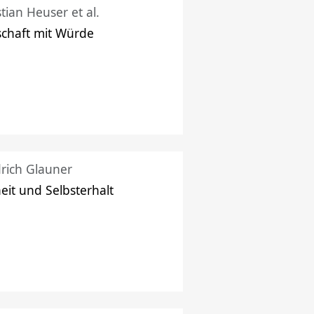
stian Heuser et al.
schaft mit Würde
drich Glauner
heit und Selbsterhalt