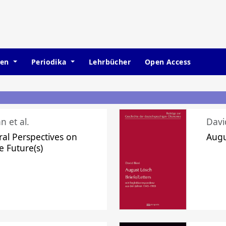
hen
Periodika
Lehrbücher
Open Access
n et al.
Davi
ral Perspectives on
Augu
e Future(s)