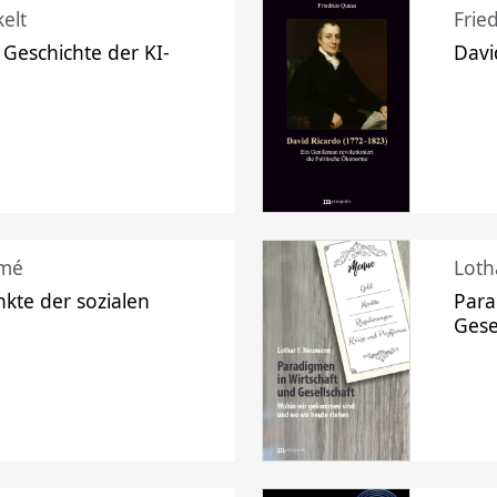
elt
Frie
 Geschichte der KI-
Davi
mé
Loth
kte der sozialen
Para
Gese