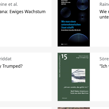
ine et al.
Raine
ana: Ewiges Wachstum
Wie 
unte
riddat
Söre
y Trumped?
"Ich