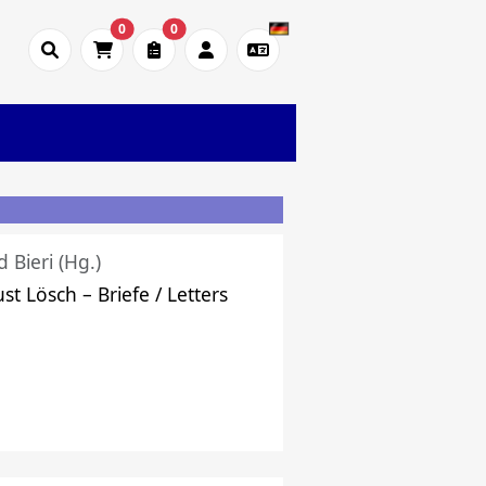
0
0
d Bieri (Hg.)
st Lösch – Briefe / Letters