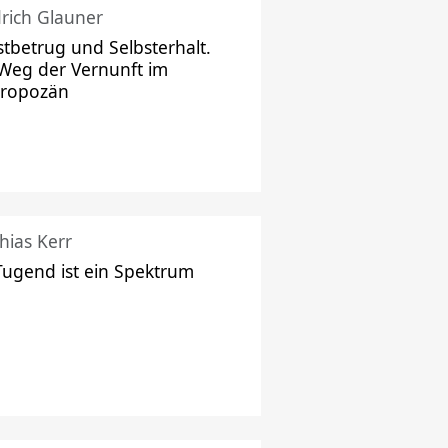
drich Glauner
stbetrug und Selbsterhalt.
Weg der Vernunft im
hropozän
hias Kerr
Tugend ist ein Spektrum