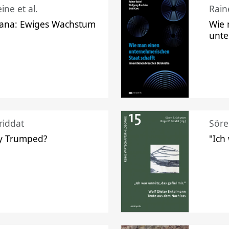
ine et al.
Raine
ana: Ewiges Wachstum
Wie 
unte
riddat
Söre
y Trumped?
"Ich