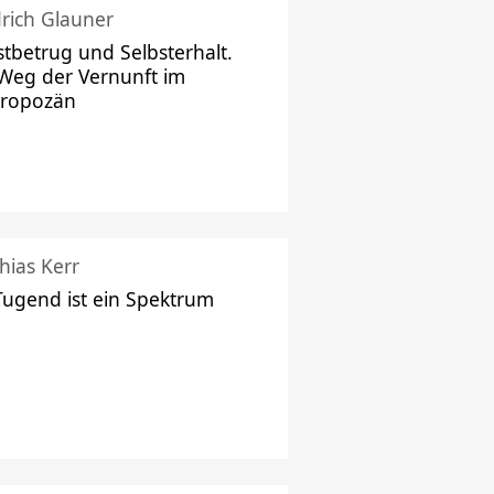
drich Glauner
stbetrug und Selbsterhalt.
Weg der Vernunft im
hropozän
hias Kerr
Tugend ist ein Spektrum