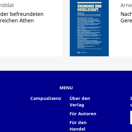
riddat
Arne
 der befreundeten
Nach
 reichen Athen
Gere
MENU
Campuslizenz
Über den
Verlag
Für Autoren
Für den
Handel