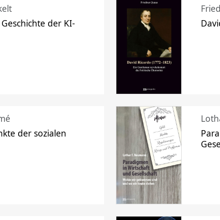
elt
Frie
 Geschichte der KI-
Davi
mé
Loth
kte der sozialen
Para
Gese