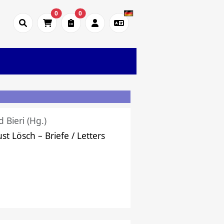
0
0
d Bieri (Hg.)
st Lösch – Briefe / Letters