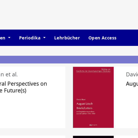
hen
Periodika
Lehrbücher
Open Access
n et al.
Davi
ral Perspectives on
Augu
e Future(s)