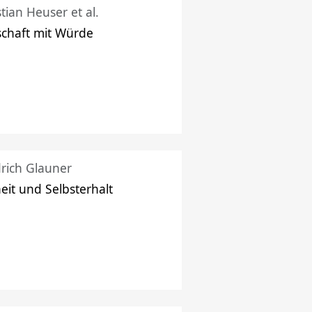
stian Heuser et al.
schaft mit Würde
drich Glauner
heit und Selbsterhalt