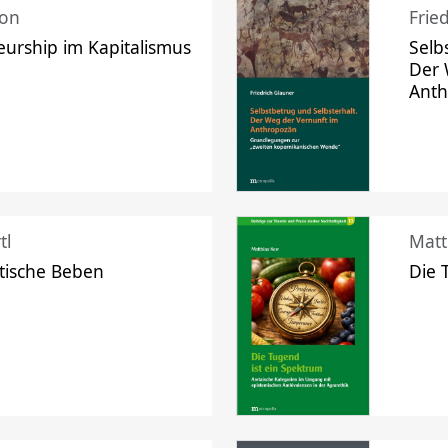
mon
Frie
urship im Kapitalismus
Selb
Der 
Ant
tl
Matt
tische Beben
Die 