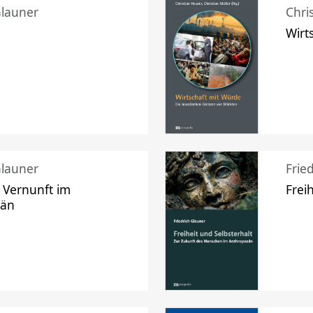
Glauner
Chri
Wirt
Glauner
Frie
 Vernunft im
Frei
zän