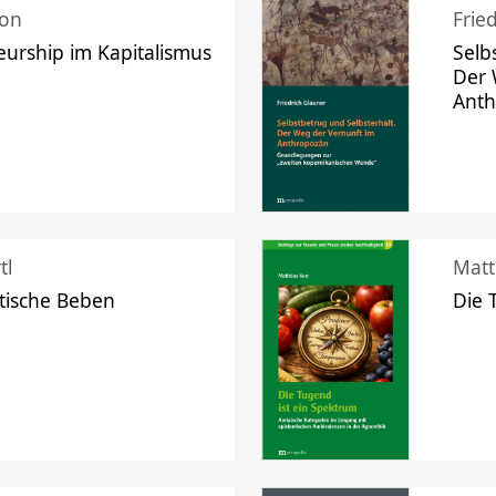
mon
Frie
urship im Kapitalismus
Selb
Der 
Ant
tl
Matt
tische Beben
Die 