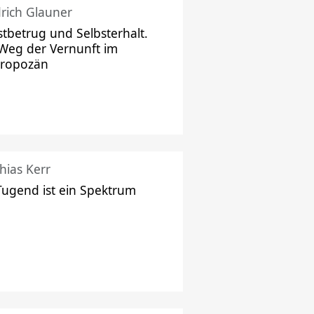
drich Glauner
stbetrug und Selbsterhalt.
Weg der Vernunft im
hropozän
hias Kerr
Tugend ist ein Spektrum