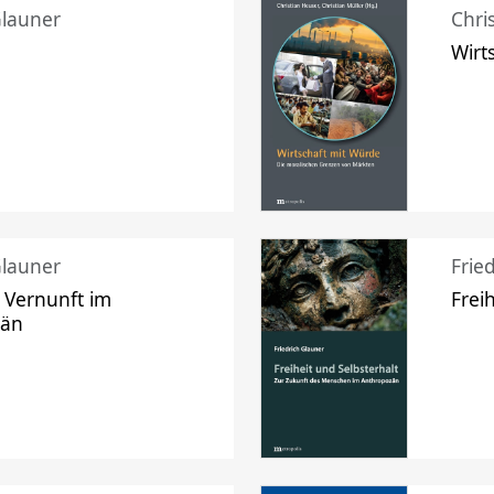
Glauner
Chri
Wirt
Glauner
Frie
 Vernunft im
Frei
zän