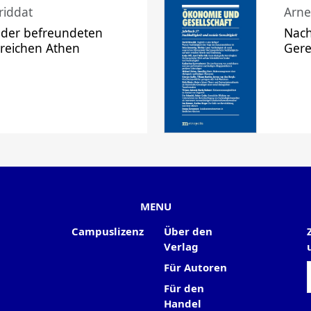
riddat
Arne
 der befreundeten
Nach
 reichen Athen
Gere
MENU
Campuslizenz
Über den
Verlag
Für Autoren
Für den
Handel