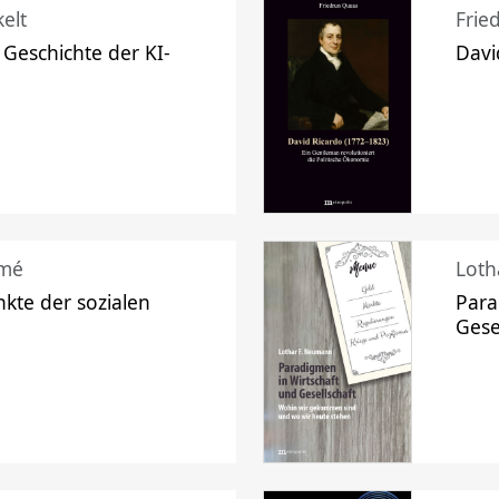
elt
Frie
 Geschichte der KI-
Davi
mé
Loth
kte der sozialen
Para
Gese