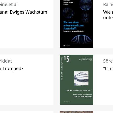
ine et al.
Raine
ana: Ewiges Wachstum
Wie 
unte
riddat
Söre
y Trumped?
"Ich