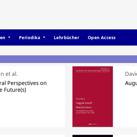
hen
Periodika
Lehrbücher
Open Access
n et al.
Davi
ral Perspectives on
Augu
e Future(s)