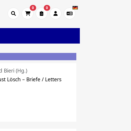
0
0
d Bieri (Hg.)
st Lösch – Briefe / Letters