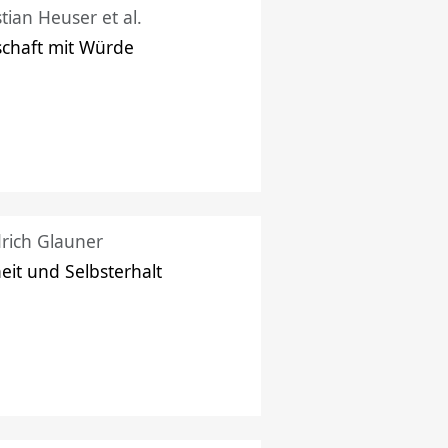
stian Heuser et al.
schaft mit Würde
drich Glauner
heit und Selbsterhalt