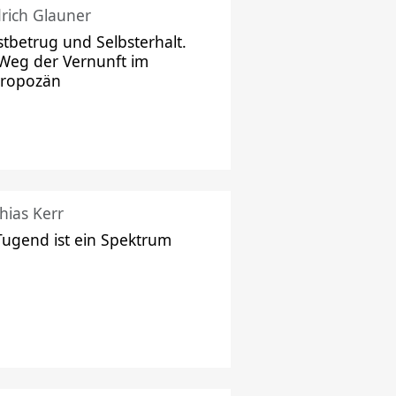
drich Glauner
stbetrug und Selbsterhalt.
Weg der Vernunft im
hropozän
hias Kerr
Tugend ist ein Spektrum