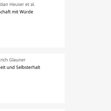
stian Heuser et al.
schaft mit Würde
drich Glauner
heit und Selbsterhalt