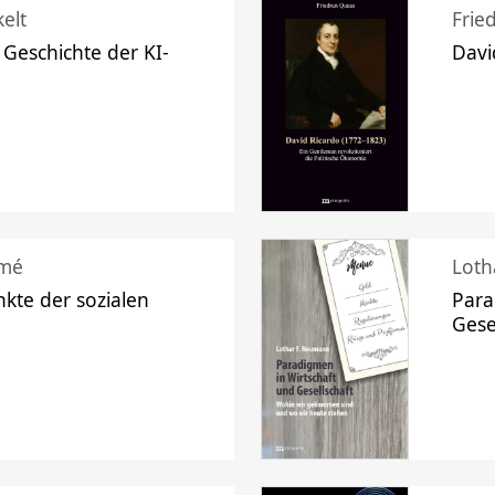
elt
Frie
 Geschichte der KI-
Davi
mé
Loth
kte der sozialen
Para
Gese