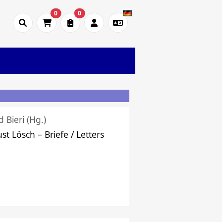
0
0
d Bieri (Hg.)
st Lösch – Briefe / Letters