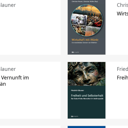
Glauner
Chri
Wirt
Glauner
Frie
 Vernunft im
Frei
zän