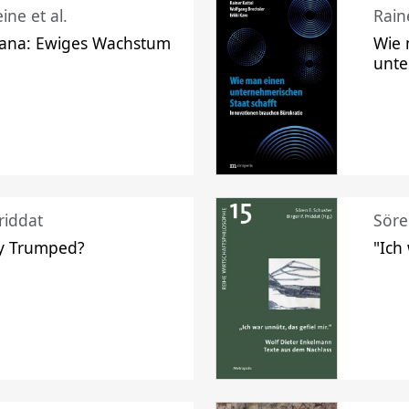
ine et al.
Raine
ana: Ewiges Wachstum
Wie 
unte
riddat
Söre
y Trumped?
"Ich