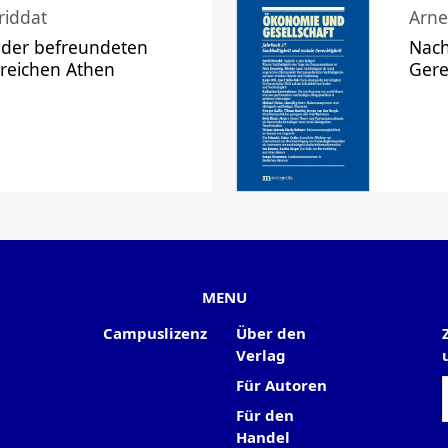
riddat
Arne
 der befreundeten
Nach
 reichen Athen
Gere
MENU
Campuslizenz
Über den
Verlag
Für Autoren
Für den
Handel