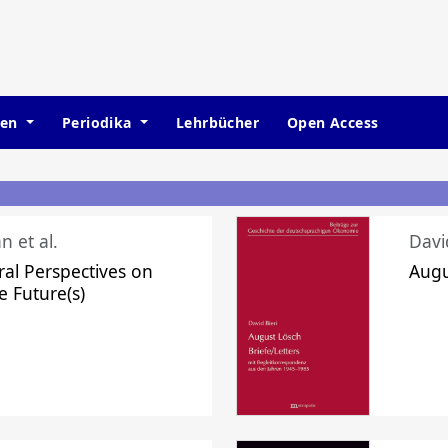
hen
Periodika
Lehrbücher
Open Access
n et al.
Davi
ral Perspectives on
Augu
e Future(s)