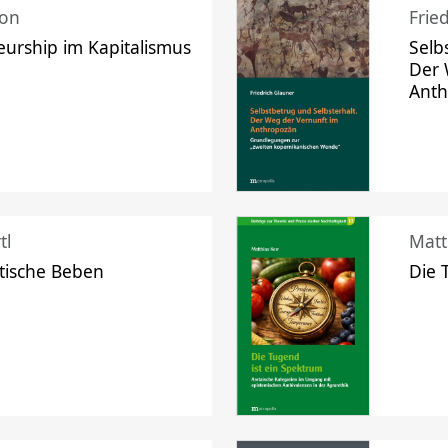
mon
Frie
urship im Kapitalismus
Selb
Der 
Ant
tl
Matt
tische Beben
Die 