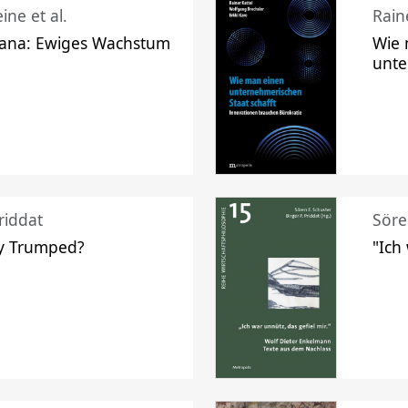
ine et al.
Raine
ana: Ewiges Wachstum
Wie 
unte
riddat
Söre
y Trumped?
"Ich