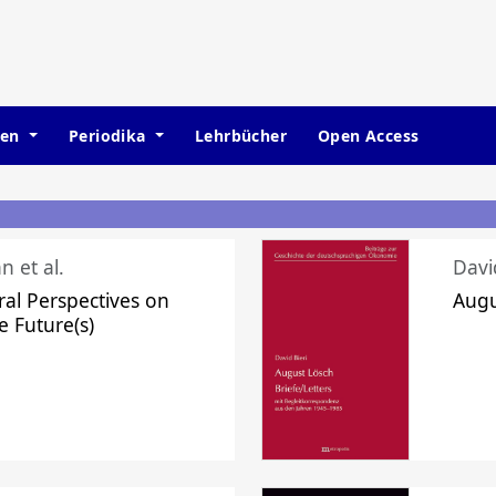
hen
Periodika
Lehrbücher
Open Access
n et al.
Davi
ral Perspectives on
Augu
e Future(s)