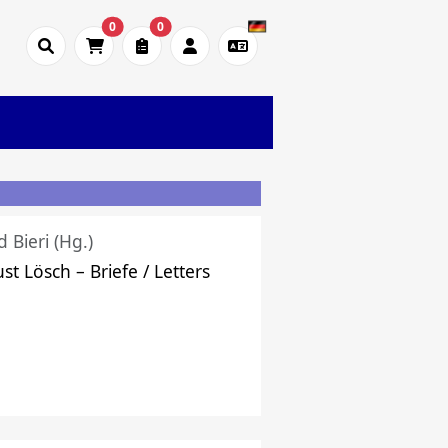
0
0
d Bieri (Hg.)
st Lösch – Briefe / Letters