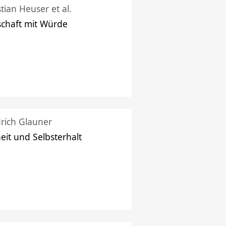
stian Heuser et al.
schaft mit Würde
drich Glauner
heit und Selbsterhalt