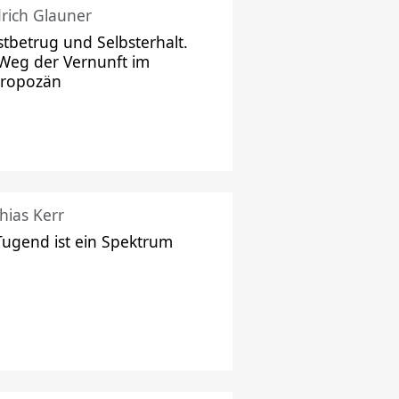
drich Glauner
stbetrug und Selbsterhalt.
Weg der Vernunft im
hropozän
hias Kerr
Tugend ist ein Spektrum