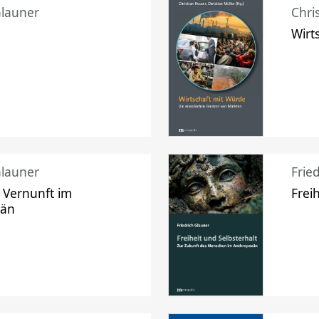
Glauner
Chri
Wirt
Glauner
Frie
 Vernunft im
Frei
zän