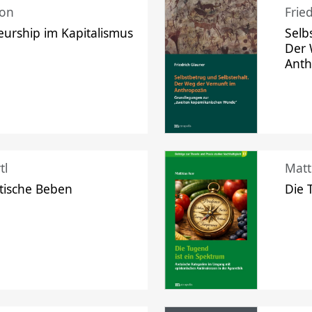
mon
Frie
urship im Kapitalismus
Selb
Der 
Ant
tl
Matt
tische Beben
Die 