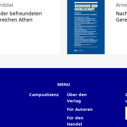
riddat
Arne
 der befreundeten
Nach
 reichen Athen
Gere
MENU
Campuslizenz
Über den
Verlag
Für Autoren
Für den
Handel