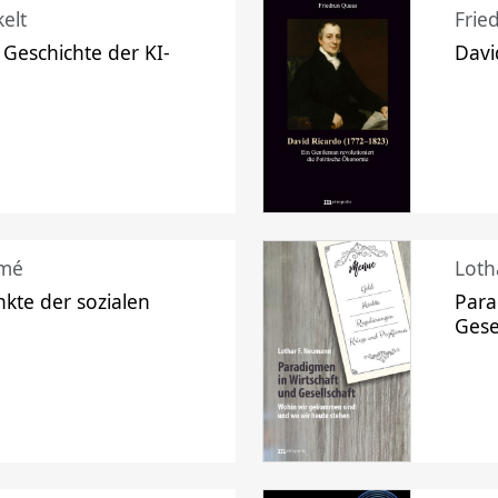
elt
Frie
 Geschichte der KI-
Davi
mé
Loth
kte der sozialen
Para
Gese