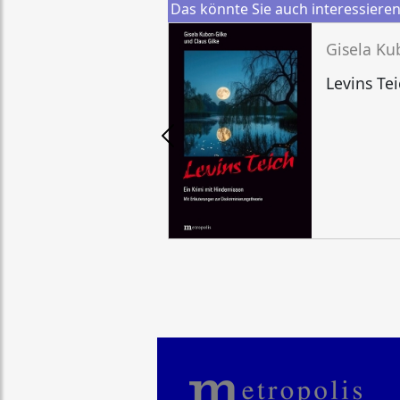
Das könnte Sie auch interessiere
Gisela Ku
Levins Te