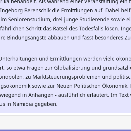
rika behandelt. Als während einer Veranstaltung ein t
Ingeborg Berenschik die Ermittlungen auf. Dabei helfe
s im Seniorenstudium, drei junge Studierende sowie ei
ährlichen Schritt das Rätsel des Todesfalls lösen. Ing
hre Bindungsängste abbauen und fasst besonderes Zu
 Unterhaltungen und Ermittlungen werden viele öko
t, so etwa Fragen zur Globalisierung und grundsätzl
opolen, zu Marktsteuerungsproblemen und politische
dungsökonomik sowie zur Neuen Politischen Ökonomi
iegend in Anhängen - ausführlich erläutert. Im Text 
us in Namibia gegeben.