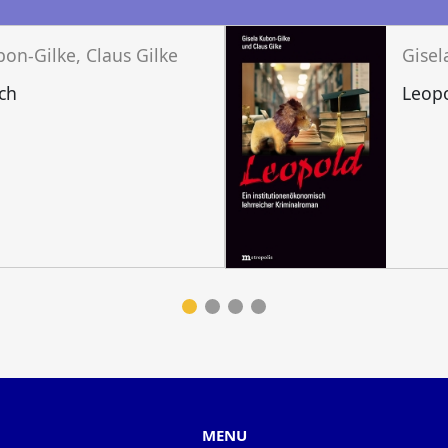
n
bon-Gilke, Claus Gilke
Gisel
ich
Leop
MENU