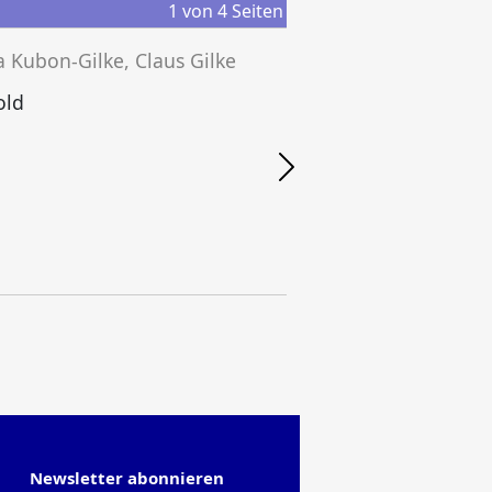
1
von
4
Seiten
a Kubon-Gilke, Claus Gilke
old
Newsletter abonnieren