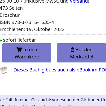
26.00 EUR (inklusive MwSt. und
Versand
)
473 Seiten
Broschur
ISBN
978-3-7316-1535-4
Erschienen: 19. Oktober 2022
sofort lieferbar
In den
Auf den
Warenkorb
Merkzettel
Dieses Buch gibt es auch als eBook im PD
r Fall: In einer Geschichtsvorlesung der Göttinger Un