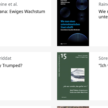
ine et al.
Raine
ana: Ewiges Wachstum
Wie 
unte
riddat
Söre
y Trumped?
"Ich