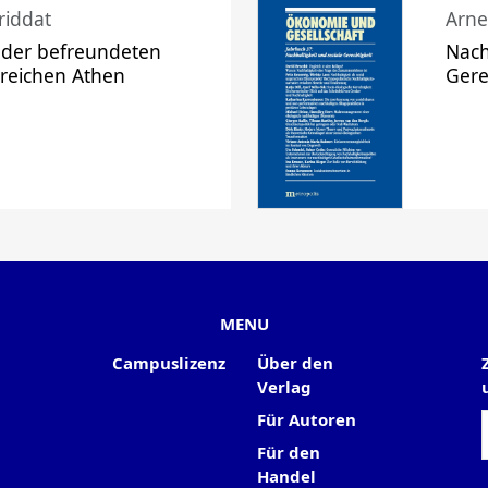
riddat
Arne
 der befreundeten
Nach
 reichen Athen
Gere
MENU
Campuslizenz
Über den
Verlag
Für Autoren
Für den
Handel