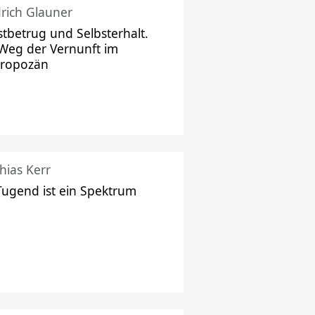
drich Glauner
stbetrug und Selbsterhalt.
Weg der Vernunft im
hropozän
hias Kerr
Tugend ist ein Spektrum