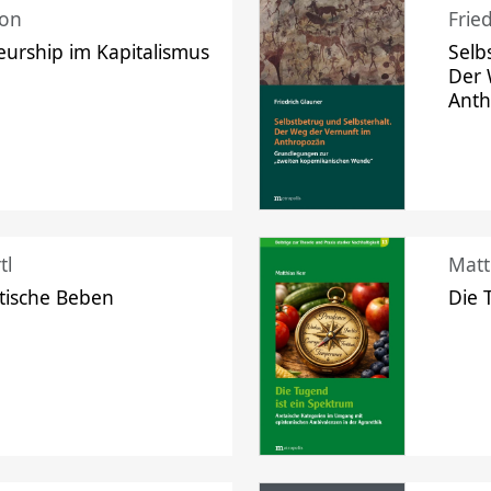
mon
Frie
urship im Kapitalismus
Selb
Der 
Ant
tl
Matt
tische Beben
Die 