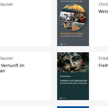
Glauner
Chri
Wirt
Glauner
Frie
 Vernunft im
Frei
zän