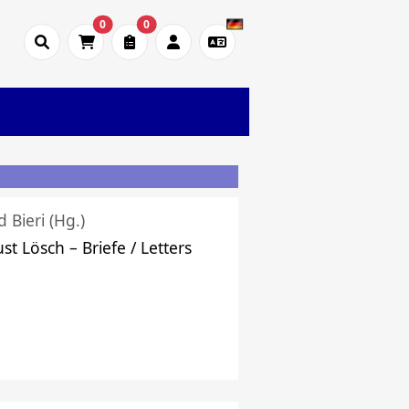
0
0
d Bieri (Hg.)
st Lösch – Briefe / Letters