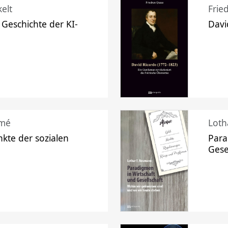
elt
Frie
 Geschichte der KI-
Davi
mé
Loth
kte der sozialen
Para
Gese