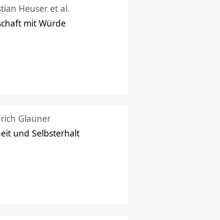
stian Heuser et al.
schaft mit Würde
drich Glauner
heit und Selbsterhalt