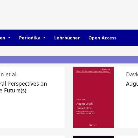
hen
Periodika
Lehrbücher
Open Access
n et al.
Davi
ral Perspectives on
Augu
e Future(s)