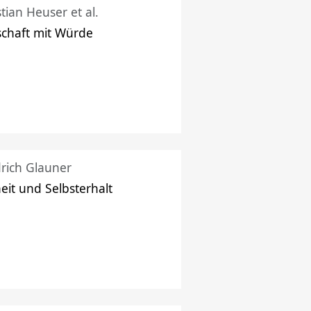
stian Heuser et al.
schaft mit Würde
drich Glauner
heit und Selbsterhalt