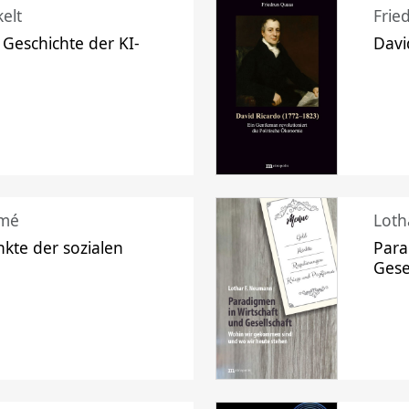
elt
Frie
 Geschichte der KI-
Davi
mé
Loth
kte der sozialen
Para
Gese