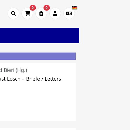
0
0
d Bieri (Hg.)
st Lösch – Briefe / Letters