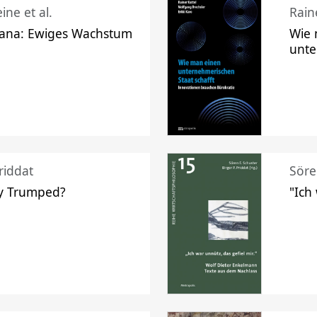
ine et al.
Raine
ana: Ewiges Wachstum
Wie 
unte
riddat
Söre
y Trumped?
"Ich