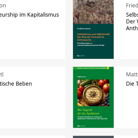
mon
Frie
urship im Kapitalismus
Selb
Der 
Ant
tl
Matt
tische Beben
Die 