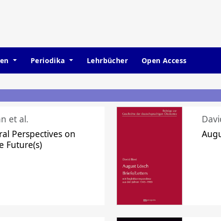
hen
Periodika
Lehrbücher
Open Access
n et al.
Davi
ral Perspectives on
Augu
e Future(s)