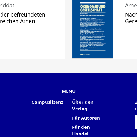
riddat
Arne
 der befreundeten
Nach
 reichen Athen
Gere
MENU
Campuslizenz
Über den
Verlag
Für Autoren
Für den
Handel