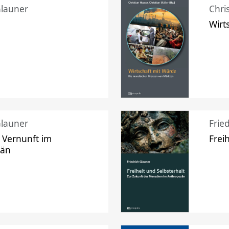
Glauner
Chri
Wirt
Glauner
Frie
 Vernunft im
Frei
zän