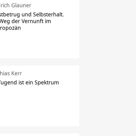
drich Glauner
stbetrug und Selbsterhalt.
Weg der Vernunft im
hropozän
hias Kerr
Tugend ist ein Spektrum