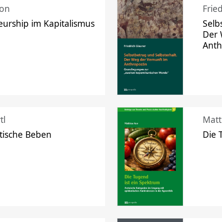
mon
Frie
urship im Kapitalismus
Selb
Der 
Ant
tl
Matt
tische Beben
Die 