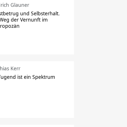
drich Glauner
stbetrug und Selbsterhalt.
Weg der Vernunft im
hropozän
hias Kerr
Tugend ist ein Spektrum