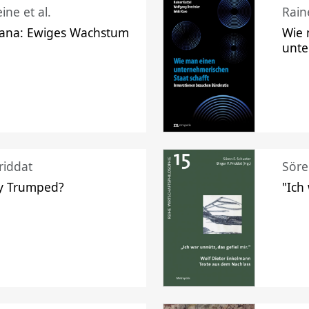
ine et al.
Raine
ana: Ewiges Wachstum
Wie 
unte
riddat
Söre
y Trumped?
"Ich