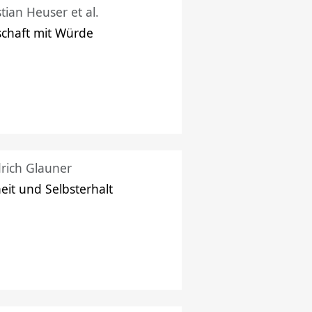
stian Heuser et al.
schaft mit Würde
drich Glauner
heit und Selbsterhalt