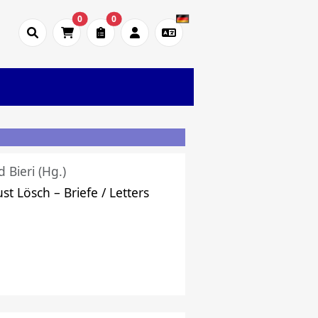
0
0
d Bieri (Hg.)
st Lösch – Briefe / Letters