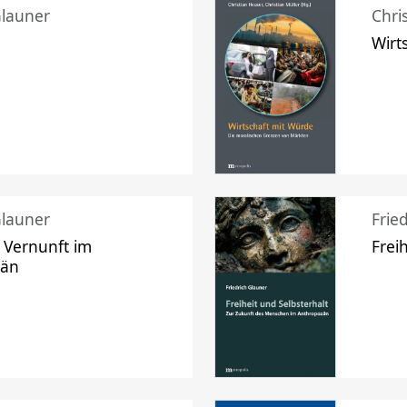
Glauner
Chri
Wirt
Glauner
Frie
 Vernunft im
Frei
zän