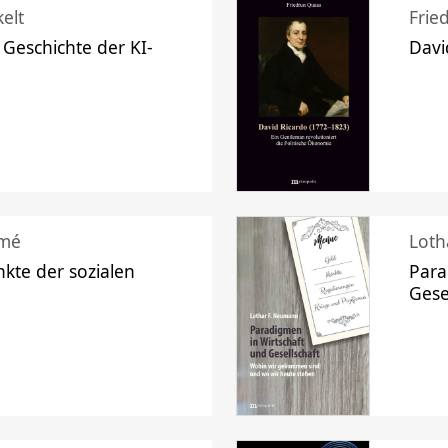
elt
Frie
 Geschichte der KI-
Davi
mé
Loth
kte der sozialen
Para
Gese