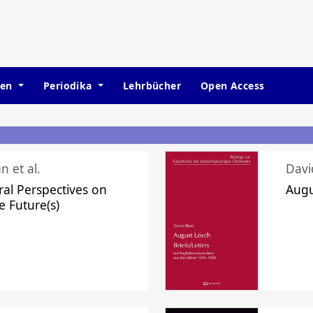
hen
Periodika
Lehrbücher
Open Access
n et al.
Davi
ral Perspectives on
Augu
e Future(s)