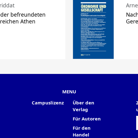
riddat
Arne
 der befreundeten
Nach
 reichen Athen
Gere
MENU
Campuslizenz
Über den
Verlag
Für Autoren
Für den
Handel