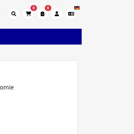
0
0
nomie