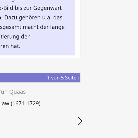
-Bild bis zur Gegenwart
n. Dazu gehören u.a. das
nsgesamt macht der lange
ntierung der
ren hat.
1
von
5
Seiten
drun Quaas
Law (1671-1729)
I