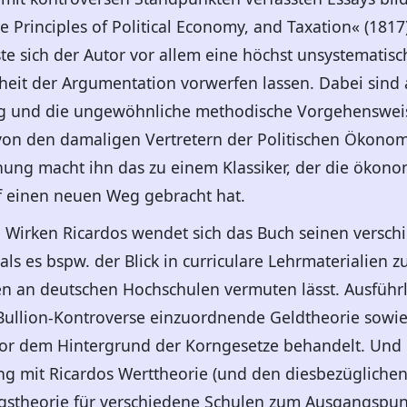
Principles of Political Economy, and Taxation« (1817)
sste sich der Autor vor allem eine höchst unsystematis
heit der Argumentation vorwerfen lassen. Dabei sind a
ung und die ungewöhnliche methodische Vorgehenswei
von den damaligen Vertretern der Politischen Ökonom
nung macht ihn das zu einem Klassiker, der die ökono
f einen neuen Weg gebracht hat.
irken Ricardos wendet sich das Buch seinen verschi
, als es bspw. der Blick in curriculare Lehrmaterialie
n an deutschen Hochschulen vermuten lässt. Ausführl
llion-Kontroverse einzuordnende Geldtheorie sowie
dem Hintergrund der Korngesetze behandelt. Und nat
ng mit Ricardos Werttheorie (und den diesbezüglichen 
ngstheorie für verschiedene Schulen zum Ausgangspun