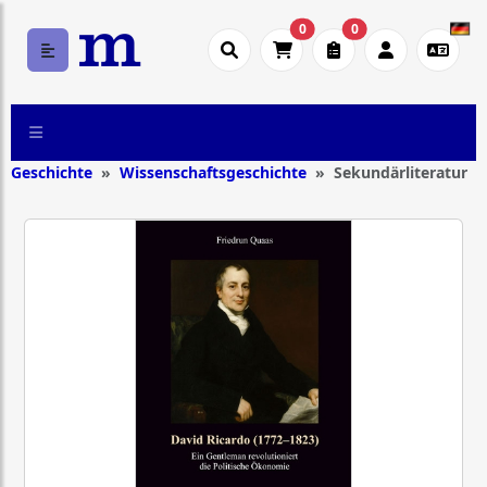
0
0
Geschichte
Wissenschaftsgeschichte
Sekundärliteratur