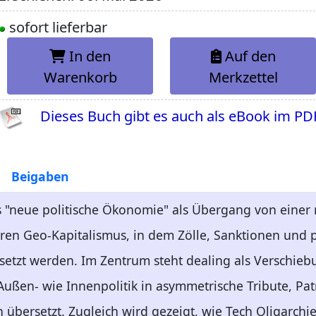
sofort lieferbar
In den
Auf den
Warenkorb
Merkzettel
Dieses Buch gibt es auch als eBook im PD
Beigaben
 "neue politische Ökonomie" als Übergang von einer r
en Geo-Kapitalismus, in dem Zölle, Sanktionen und pe
setzt werden. Im Zentrum steht dealing als Verschieb
 Außen- wie Innenpolitik in asymmetrische Tribute, P
 übersetzt. Zugleich wird gezeigt, wie Tech Oligarchi