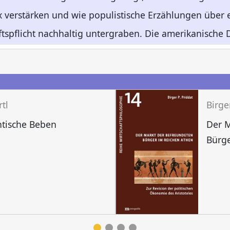
 verstärken und wie populistische Erzählungen über e
spflicht nachhaltig untergraben. Die amerikanische 
n
tl
Birge
ntische Beben
Der M
Bürge