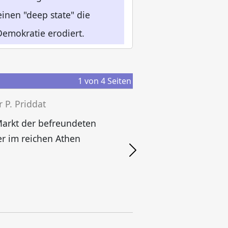
inen "deep state" die
Demokratie erodiert.
1
von
4
Seiten
r P. Priddat
arkt der befreundeten
M
r im reichen Athen