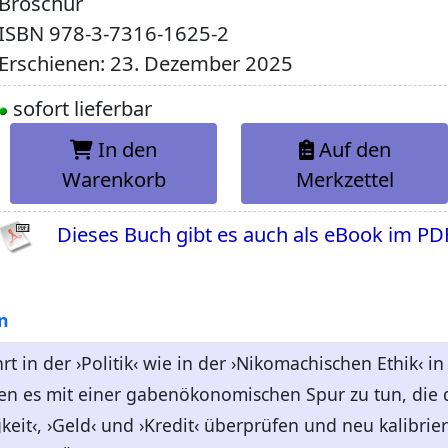
Broschur
ISBN
978-3-7316-1625-2
Erschienen: 23. Dezember 2025
sofort lieferbar
In den
Auf den
Warenkorb
Merkzettel
Dieses Buch gibt es auch als eBook im PD
n
t in der ›Politik‹ wie in der ›Nikomachischen Ethik‹ in 
en es mit einer gabenökonomischen Spur zu tun, die 
gkeit‹, ›Geld‹ und ›Kredit‹ überprüfen und neu kalibrier