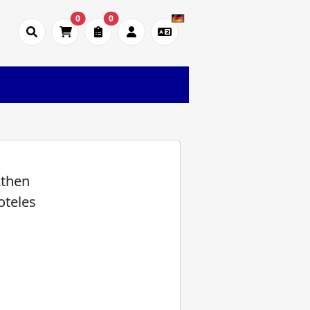
0
0
Athen
oteles