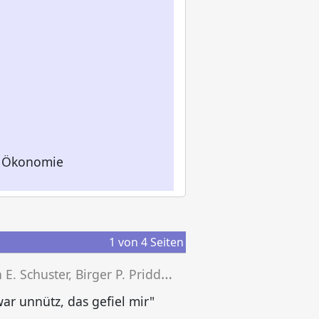
en Ökonomie
1
von
4
Seiten
S
ören E. Schuster, Birger P. Priddat (Hg.)
B
war unnütz, das gefiel mir"