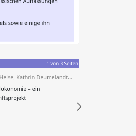
nössischen Auffassungen
els sowie einige ihn
1
von
3
Seiten
A
rne Heise, Kathrin Deumelandt (Hg.)
H
lökonomie – ein
ftsprojekt
i