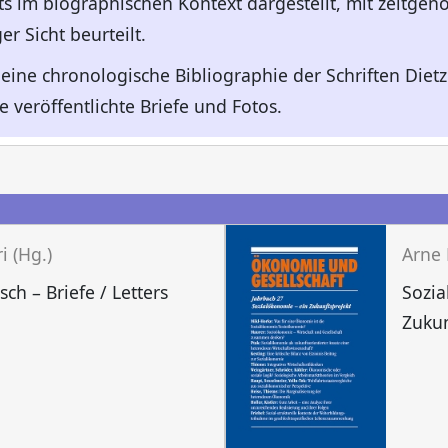
ts im biographischen Kontext dargestellt, mit zeitge
r Sicht beurteilt.
eine chronologische Bibliographie der Schriften Dietz
e veröffentlichte Briefe und Fotos.
n
i (Hg.)
ch – Briefe / Letters
Sozia
Zukun