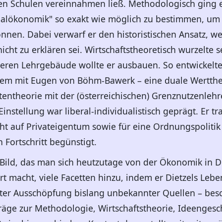
chen Schulen vereinnahmen ließ. Methodologisch ging
ialökonomik" so exakt wie möglich zu bestimmen, um T
nnen. Dabei verwarf er den historistischen Ansatz, we
icht zu erklären sei. Wirtschaftstheoretisch wurzelte
 Deren Lehrgebäude wollte er ausbauen. So entwickelte
em mit Eugen von Böhm-Bawerk – eine duale Werttheor
tentheorie mit der (österreichischen) Grenznutzenlehr
Einstellung war liberal-individualistisch geprägt. Er tr
ht auf Privateigentum sowie für eine Ordnungspolitik
 Fortschritt begünstigt.
 Bild, das man sich heutzutage von der Ökonomik in
t macht, viele Facetten hinzu, indem er Dietzels Lebe
nter Ausschöpfung bislang unbekannter Quellen – besc
äge zur Methodologie, Wirtschaftstheorie, Ideengeschi