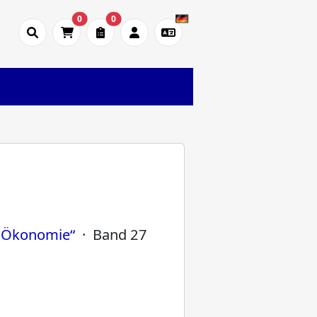
0
0
n Ökonomie“
· Band 27