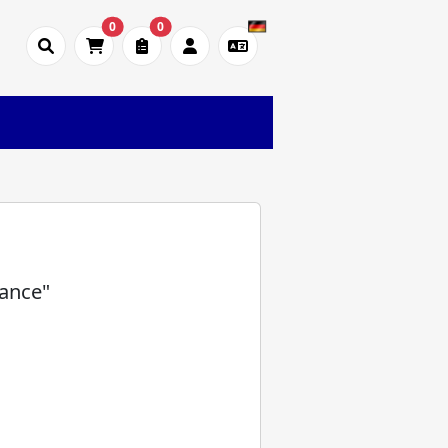
0
0
nance"