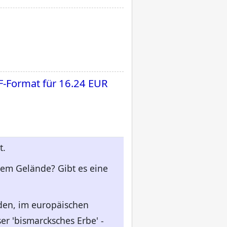
F-Format für
16.24 EUR
t.
chem Gelände? Gibt es eine
den, im europäischen
ser 'bismarcksches Erbe' -