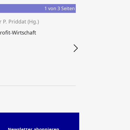
1
von
3
Seiten
r P. Priddat (Hg.)
B
ofit-Wirtschaft
Newsletter abonnieren