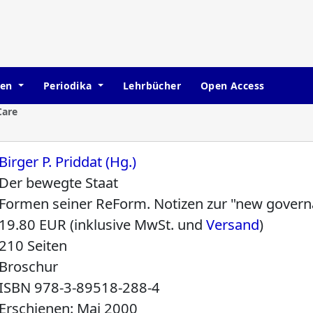
hen
Periodika
Lehrbücher
Open Access
Care
Birger P. Priddat (Hg.)
Der bewegte Staat
Formen seiner ReForm. Notizen zur "new gover
19.80 EUR (inklusive MwSt. und
Versand
)
210 Seiten
Broschur
ISBN
978-3-89518-288-4
Erschienen: Mai 2000