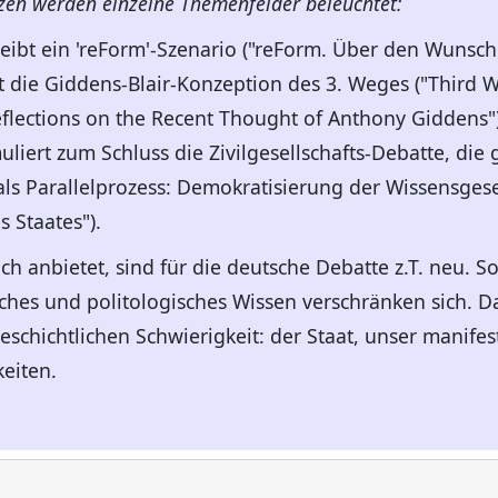
tzen werden einzelne Themenfelder beleuchtet:
reibt ein 'reForm'-Szenario ("reForm. Über den Wunsch 
 die Giddens-Blair-Konzeption des 3. Weges ("Third W
eflections on the Recent Thought of Anthony Giddens")
muliert zum Schluss die Zivilgesellschafts-Debatte, d
t als Parallelprozess: Demokratisierung der Wissensges
s Staates").
ch anbietet, sind für die deutsche Debatte z.T. neu. So
hes und politologisches Wissen verschränken sich. D
geschichtlichen Schwierigkeit: der Staat, unser manif
eiten.