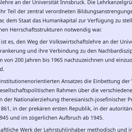
slehre an der Universität Innsbruck. Die Lehrkanzelg
mehr Teil der zentral verordneten Bildungsanstrengun
r, dem Staat das Humankapital zur Verfügung zu stelle
chen Herrschaftsstrukturen notwendig war.
ist es, den Weg der Volkswirtschaftslehre an der Unive
erankerung und ihre Verbindung zu den Nachbardiszip
aum von 200 Jahren bis 1965 nachzuzeichnen und einzu
d.
 institutionenorientierten Ansatzes die Einbettung der 
esellschaftspolitischen Rahmen über die verschieden
n der Nationalerziehung theresianisch-josefinischer P
861, in der prekären ersten Republik, in der autoritä
945 und im zögerlichen Aufbruch ab 1945.
aftliche Werk der Lehrstuhlinhaber methodisch und inh