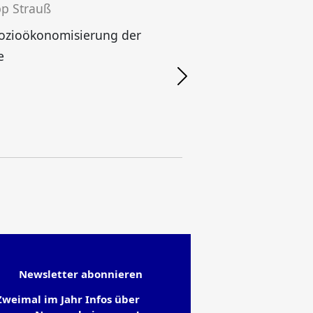
pp Strauß
Sozioökonomisierung der
W
e
S
Newsletter abonnieren
Zweimal im Jahr Infos über