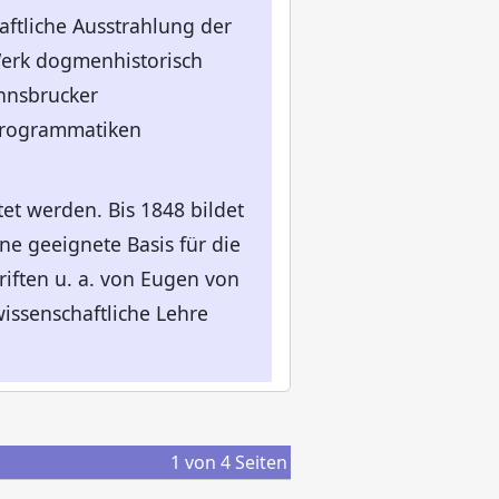
ftliche Ausstrahlung der
 Werk dogmenhistorisch
nnsbrucker
 Programmatiken
tet werden. Bis 1848 bildet
e geeignete Basis für die
iften u. a. von Eugen von
issenschaftliche Lehre
1
von
4
Seiten