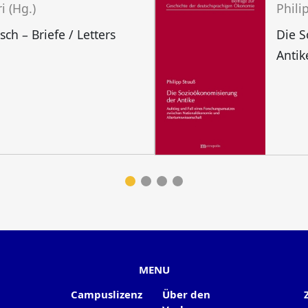
i (Hg.)
Phili
ch – Briefe / Letters
Die 
Antik
MENU
Campuslizenz
Über den