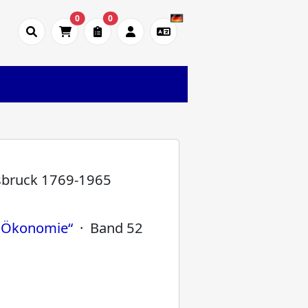
0
0
nsbruck 1769-1965
n Ökonomie“
· Band 52