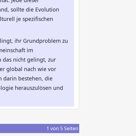
tät. Jede dieser
nd, sollte die Evolution
urell je spezifischen
elingt, ihr Grundproblem zu
meinschaft im
as nicht gelingt, zur
r global nach wie vor
 darin bestehen, die
ologie herauszulösen und
1
von
5
Seiten