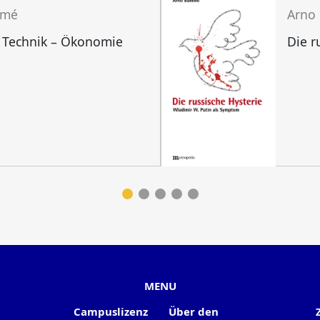
mmé
Arno
 Technik – Ökonomie
Die r
MENU
Campuslizenz
Über den