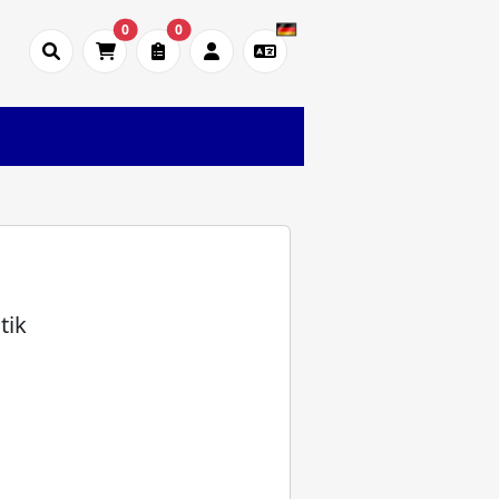
0
0
tik