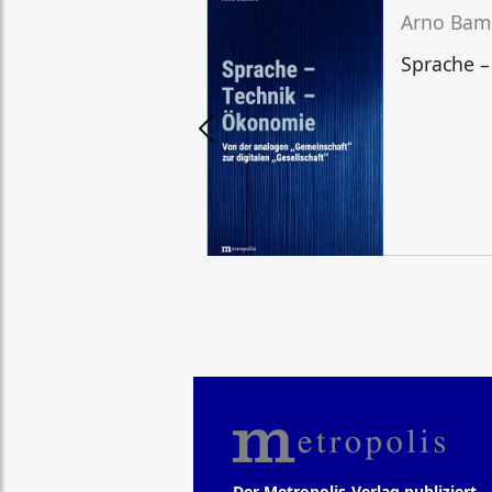
Arno Ba
Sprache –
Der Metropolis-Verlag publiziert