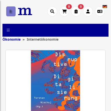
0
0
Ökonomie
Internetökonomie