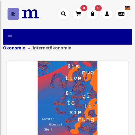
0
0
Ökonomie
Internetökonomie