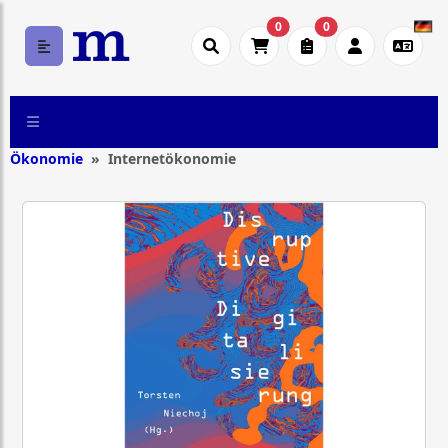
0
0
Ökonomie
Internetökonomie