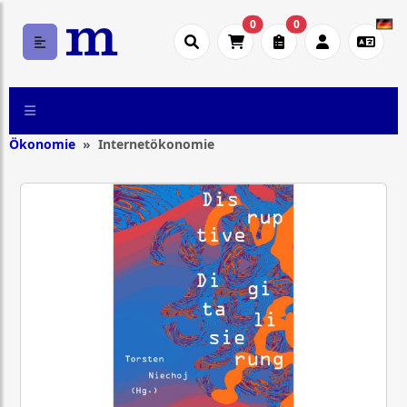
0
0
Ökonomie
Internetökonomie