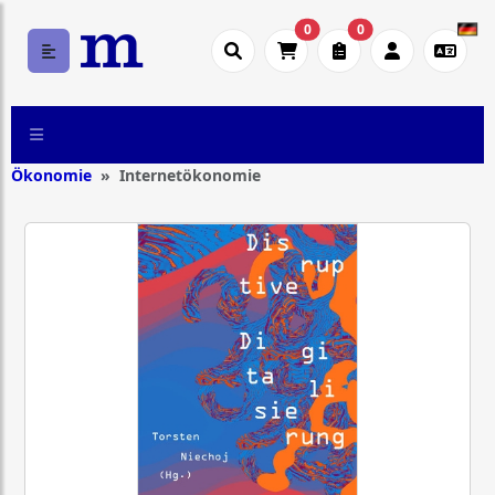
0
0
Ökonomie
Internetökonomie