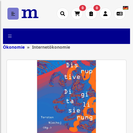
0
0
Ökonomie
Internetökonomie