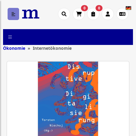
0
0
Ökonomie
Internetökonomie