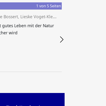
1
von
5
Seiten
L
eonie Bossert, Lieske Voget-Kleschin, Simon Meisch (Hg.)
 gutes Leben mit der Natur
cher wird