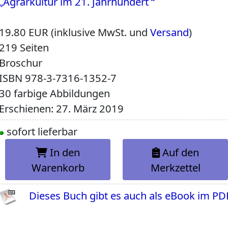
„Agrarkultur im 21. Jahrhundert “
19.80 EUR (inklusive MwSt. und
Versand
)
219 Seiten
Broschur
ISBN
978-3-7316-1352-7
30 farbige Abbildungen
Erschienen: 27. März 2019
sofort lieferbar
In den
Auf den
Warenkorb
Merkzettel
Dieses Buch gibt es auch als eBook im PD