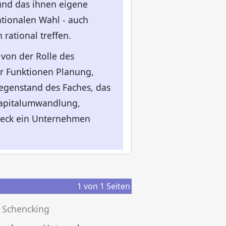
 und das ihnen eigene
ationalen Wahl - auch
ational treffen.
von der Rolle des
r Funktionen Planung,
egenstand des Faches, das
Kapitalumwandlung,
Zweck ein Unternehmen
1
von
1
Seiten
 Schencking