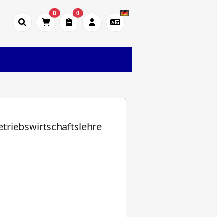
0
0
triebswirtschaftslehre