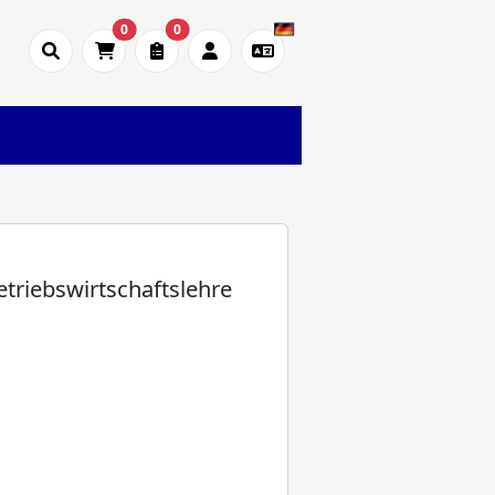
0
0
triebswirtschaftslehre