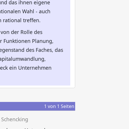
 und das ihnen eigene
ationalen Wahl - auch
ational treffen.
von der Rolle des
r Funktionen Planung,
egenstand des Faches, das
Kapitalumwandlung,
Zweck ein Unternehmen
1
von
1
Seiten
 Schencking