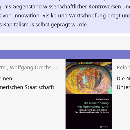
g, als Gegenstand wissenschaftlicher Kontroversen und 
s von Innovation, Risiko und Wertschöpfung prägt un
 Kapitalismus selbst geprägt wurde.
n
R
ainer Kattel, Wolfgang Drechsler, Erkki Karo
Reinh
einen
Die 
erischen Staat schafft
Unte