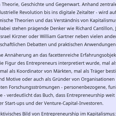
n Theorie, Geschichte und Gegenwart. Anhand zentral
ustrielle Revolution bis ins digitale Zeitalter - wird au
sche Theorien und das Verständnis von Kapitalismus 
Dabei stehen prägende Denker wie Richard Cantillon, J
Israel Kirzner oder William Gartner neben vielen ande
enschaftlichen Debatten und praktischen Anwendungen
che Annäherung an das facettenreiche Erfahrungsobjek
die Figur des Entrepreneurs interpretiert wurde, mal a
 mal als Koordinator von Märkten, mal als Träger bes
nd Motive oder auch als Gründer von Organisationen 
nten Forschungsströmungen - personenbezogene, fu
 - verdeutlicht das Buch, dass Entrepreneurship weit 
 Start-ups und der Venture-Capital-Investoren.
ktivisches Bild von Entrepreneurship im Kapitalismus: 