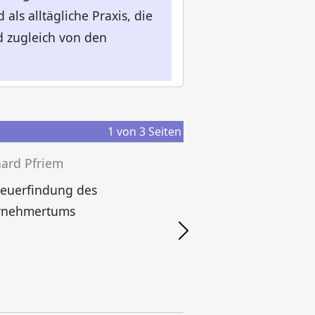
als alltägliche Praxis, die
d zugleich von den
1
von
3
Seiten
ard Pfriem
Neuerfindung des
rnehmertums