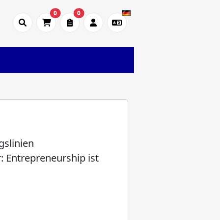
0
0
gslinien
 Entrepreneurship ist